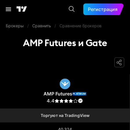
Регистрация
Брокеры
/
Сравнить
/
Сравнение брокеров
AMP Futures и Gate
AMP Futures
AMP Futures
PLATINUM
4.4
Торгуют на TradingView
40 324