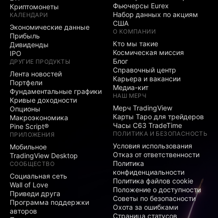
Фьючерсы Eurex
Криптомонеты
Набор данных по акциям
КАЛЕНДАРИ
США
Экономические данные
О КОМПАНИИ
Прибыль
Кто мы такие
Дивиденды
Космическая миссия
IPO
Блог
ДРУГИЕ ПРОДУКТЫ
Справочный центр
Лента новостей
Карьера и вакансии
Портфели
Медиа-кит
Фундаментальные графики
НАШ МЕРЧ
Кривые доходности
Мерч TradingView
Опционы
Карты Таро для трейдеров
Макроэкономика
Часы C63 TradeTime
Pine Script®
ПОЛИТИКА И БЕЗОПАСНОСТЬ
ПРИЛОЖЕНИЯ
Условия использования
Мобильное
Отказ от ответственности
TradingView Desktop
Политика
СООБЩЕСТВО
конфиденциальности
Социальная сеть
Политика файлов cookie
Wall of Love
Положение о доступности
Приведи друга
Советы по безопасности
Программа поддержки
Охота за ошибками
авторов
Страница статусов