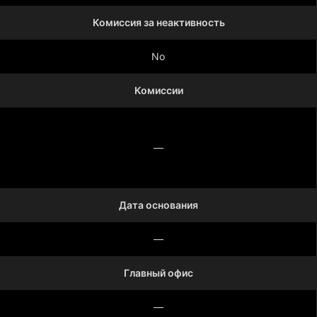
Комиссия за неактивность
No
Комиссии
—
Дата основания
—
Главный офис
—