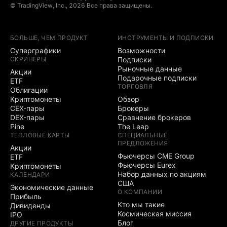
© TradingView, Inc., 2026 Все права защищены.
БОЛЬШЕ, ЧЕМ ПРОДУКТ
ИНСТРУМЕНТЫ И ПОДПИСКИ
Суперграфики
Возможности
СКРИНЕРЫ
Подписки
Рыночные данные
Акции
Подарочные подписки
ETF
ТОРГОВЛЯ
Облигации
Криптомонеты
Обзор
CEX-пары
Брокеры
DEX-пары
Сравнение брокеров
Pine
The Leap
ТЕПЛОВЫЕ КАРТЫ
СПЕЦИАЛЬНЫЕ
ПРЕДЛОЖЕНИЯ
Акции
Фьючерсы CME Group
ETF
Фьючерсы Eurex
Криптомонеты
Набор данных по акциям
КАЛЕНДАРИ
США
Экономические данные
О КОМПАНИИ
Прибыль
Кто мы такие
Дивиденды
Космическая миссия
IPO
Блог
ДРУГИЕ ПРОДУКТЫ