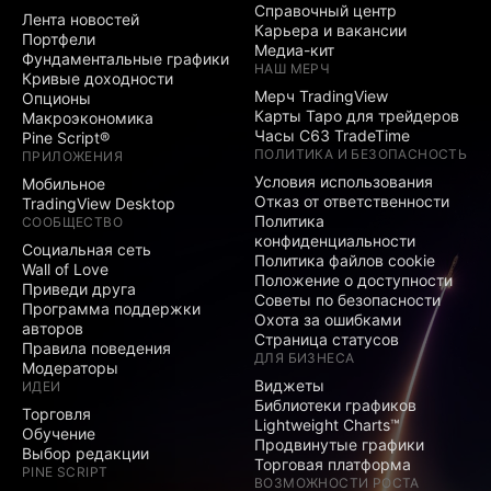
Справочный центр
Лента новостей
Карьера и вакансии
Портфели
Медиа-кит
Фундаментальные графики
НАШ МЕРЧ
Кривые доходности
Мерч TradingView
Опционы
Карты Таро для трейдеров
Макроэкономика
Часы C63 TradeTime
Pine Script®
ПОЛИТИКА И БЕЗОПАСНОСТЬ
ПРИЛОЖЕНИЯ
Условия использования
Мобильное
Отказ от ответственности
TradingView Desktop
Политика
СООБЩЕСТВО
конфиденциальности
Социальная сеть
Политика файлов cookie
Wall of Love
Положение о доступности
Приведи друга
Советы по безопасности
Программа поддержки
Охота за ошибками
авторов
Страница статусов
Правила поведения
ДЛЯ БИЗНЕСА
Модераторы
Виджеты
ИДЕИ
Библиотеки графиков
Торговля
Lightweight Charts™
Обучение
Продвинутые графики
Выбор редакции
Торговая платформа
PINE SCRIPT
ВОЗМОЖНОСТИ РОСТА