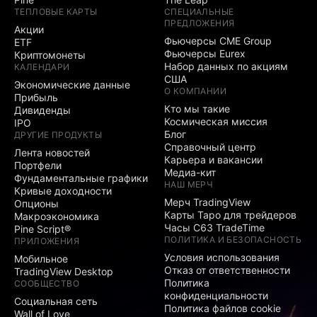
ТЕПЛОВЫЕ КАРТЫ
СПЕЦИАЛЬНЫЕ
ПРЕДЛОЖЕНИЯ
Акции
Фьючерсы CME Group
ETF
Фьючерсы Eurex
Криптомонеты
Набор данных по акциям
КАЛЕНДАРИ
США
Экономические данные
О КОМПАНИИ
Прибыль
Кто мы такие
Дивиденды
Космическая миссия
IPO
Блог
ДРУГИЕ ПРОДУКТЫ
Справочный центр
Лента новостей
Карьера и вакансии
Портфели
Медиа-кит
Фундаментальные графики
НАШ МЕРЧ
Кривые доходности
Мерч TradingView
Опционы
Карты Таро для трейдеров
Макроэкономика
Часы C63 TradeTime
Pine Script®
ПОЛИТИКА И БЕЗОПАСНОСТЬ
ПРИЛОЖЕНИЯ
Условия использования
Мобильное
Отказ от ответственности
TradingView Desktop
Политика
СООБЩЕСТВО
конфиденциальности
Социальная сеть
Политика файлов cookie
Wall of Love