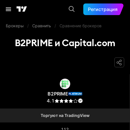
Регистрация
Брокеры
/
Сравнить
/
Сравнение брокеров
B2PRIME и Capital.com
B2PRIME
B2PRIME
PLATINUM
4.1
Торгуют на TradingView
112