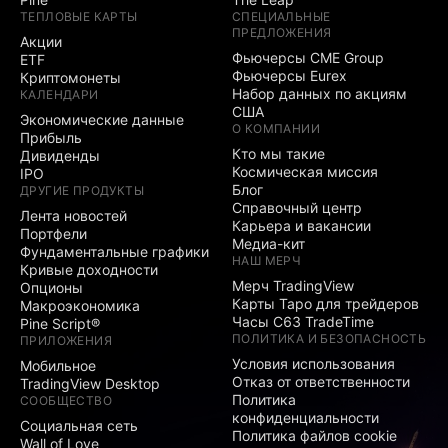
ТЕПЛОВЫЕ КАРТЫ
СПЕЦИАЛЬНЫЕ
ПРЕДЛОЖЕНИЯ
Акции
Фьючерсы CME Group
ETF
Фьючерсы Eurex
Криптомонеты
Набор данных по акциям
КАЛЕНДАРИ
США
Экономические данные
О КОМПАНИИ
Прибыль
Кто мы такие
Дивиденды
Космическая миссия
IPO
Блог
ДРУГИЕ ПРОДУКТЫ
Справочный центр
Лента новостей
Карьера и вакансии
Портфели
Медиа-кит
Фундаментальные графики
НАШ МЕРЧ
Кривые доходности
Мерч TradingView
Опционы
Карты Таро для трейдеров
Макроэкономика
Часы C63 TradeTime
Pine Script®
ПОЛИТИКА И БЕЗОПАСНОСТЬ
ПРИЛОЖЕНИЯ
Условия использования
Мобильное
Отказ от ответственности
TradingView Desktop
Политика
СООБЩЕСТВО
конфиденциальности
Социальная сеть
Политика файлов cookie
Wall of Love