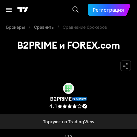
Регистрация
Брокеры
/
Сравнить
/
Сравнение брокеров
B2PRIME и FOREX.com
B2PRIME
B2PRIME
PLATINUM
4.1
Торгуют на TradingView
112