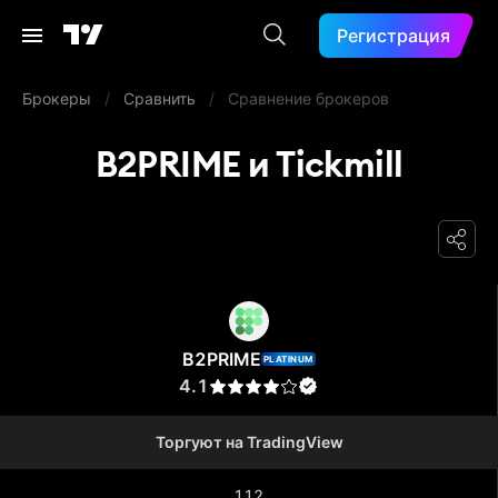
Регистрация
Брокеры
/
Сравнить
/
Сравнение брокеров
B2PRIME и Tickmill
B2PRIME
B2PRIME
PLATINUM
4.1
Торгуют на TradingView
112