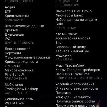
ТЕПЛОВЫЕ КАРТЫ
СПЕЦИАЛЬНЫЕ
ПРЕДЛОЖЕНИЯ
Акции
Фьючерсы CME Group
ETF
Фьючерсы Eurex
Криптомонеты
Набор данных по акциям
КАЛЕНДАРИ
США
Экономические данные
О КОМПАНИИ
Прибыль
Кто мы такие
Дивиденды
Космическая миссия
IPO
Блог
ДРУГИЕ ПРОДУКТЫ
Справочный центр
Лента новостей
Карьера и вакансии
Портфели
Медиа-кит
Фундаментальные графики
НАШ МЕРЧ
Кривые доходности
Мерч TradingView
Опционы
Карты Таро для трейдеров
Макроэкономика
Часы C63 TradeTime
Pine Script®
ПОЛИТИКА И БЕЗОПАСНОСТЬ
ПРИЛОЖЕНИЯ
Условия использования
Мобильное
Отказ от ответственности
TradingView Desktop
Политика
СООБЩЕСТВО
конфиденциальности
Социальная сеть
Политика файлов cookie
Wall of Love
Положение о доступности