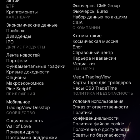
Акции
Фьючерсы CME Group
ETF
Фьючерсы Eurex
Криптомонеты
Набор данных по акциям
КАЛЕНДАРИ
США
Экономические данные
О КОМПАНИИ
Прибыль
Кто мы такие
Дивиденды
Космическая миссия
IPO
Блог
ДРУГИЕ ПРОДУКТЫ
Справочный центр
Лента новостей
Карьера и вакансии
Портфели
Медиа-кит
Фундаментальные графики
НАШ МЕРЧ
Кривые доходности
Мерч TradingView
Опционы
Карты Таро для трейдеров
Макроэкономика
Часы C63 TradeTime
Pine Script®
ПОЛИТИКА И БЕЗОПАСНОСТЬ
ПРИЛОЖЕНИЯ
Условия использования
Мобильное
Отказ от ответственности
TradingView Desktop
Политика
СООБЩЕСТВО
конфиденциальности
Социальная сеть
Политика файлов cookie
Wall of Love
Положение о доступности
Приведи друга
Советы по безопасности
Программа поддержки