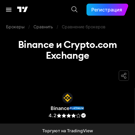
Регистрация
Брокеры
/
Сравнить
/
Сравнение брокеров
Binance и Crypto.com
Exchange
Binance
Binance
PLATINUM
4.2
Торгуют на TradingView