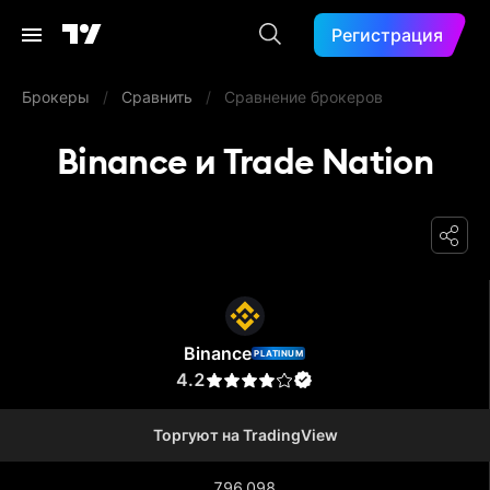
Регистрация
Брокеры
/
Сравнить
/
Сравнение брокеров
Binance и Trade Nation
Binance
Binance
PLATINUM
4.2
Торгуют на TradingView
796 098