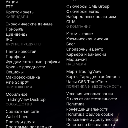
Акции
Фьючерсы CME Group
ETF
Фьючерсы Eurex
Криптомонеты
Набор данных по акциям
КАЛЕНДАРИ
США
Экономические данные
О КОМПАНИИ
Прибыль
Кто мы такие
Дивиденды
Космическая миссия
IPO
Блог
ДРУГИЕ ПРОДУКТЫ
Справочный центр
Лента новостей
Карьера и вакансии
Портфели
Медиа-кит
Фундаментальные графики
НАШ МЕРЧ
Кривые доходности
Мерч TradingView
Опционы
Карты Таро для трейдеров
Макроэкономика
Часы C63 TradeTime
Pine Script®
ПОЛИТИКА И БЕЗОПАСНОСТЬ
ПРИЛОЖЕНИЯ
Условия использования
Мобильное
Отказ от ответственности
TradingView Desktop
Политика
СООБЩЕСТВО
конфиденциальности
Социальная сеть
Политика файлов cookie
Wall of Love
Положение о доступности
Приведи друга
Советы по безопасности
Программа поддержки