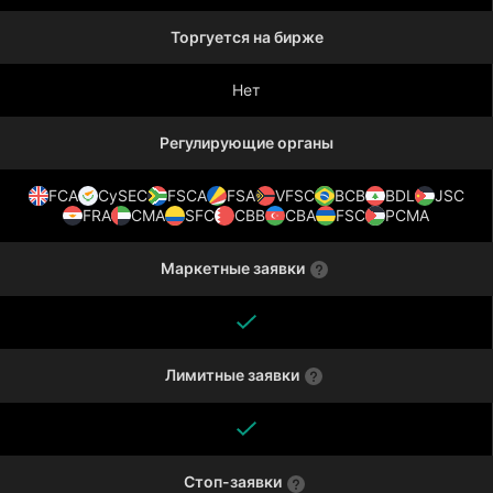
Торгуется на бирже
Нет
Регулирующие органы
FCA
CySEC
FSCA
FSA
VFSC
BCB
BDL
JSC
FRA
CMA
SFC
CBB
CBA
FSC
PCMA
Маркетные заявки
Лимитные заявки
Стоп-заявки