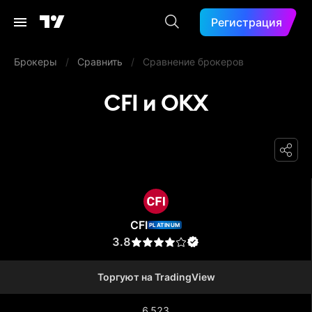
Регистрация
Брокеры
/
Сравнить
/
Сравнение брокеров
CFI и OKX
CFI
CFI
PLATINUM
3.8
Торгуют на TradingView
6 523