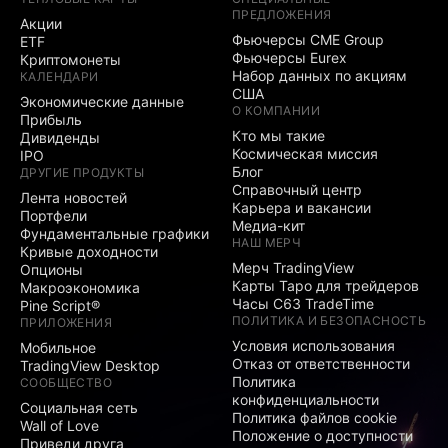
ПРЕДЛОЖЕНИЯ
Акции
Фьючерсы CME Group
ETF
Фьючерсы Eurex
Криптомонеты
Набор данных по акциям
КАЛЕНДАРИ
США
Экономические данные
О КОМПАНИИ
Прибыль
Кто мы такие
Дивиденды
Космическая миссия
IPO
Блог
ДРУГИЕ ПРОДУКТЫ
Справочный центр
Лента новостей
Карьера и вакансии
Портфели
Медиа-кит
Фундаментальные графики
НАШ МЕРЧ
Кривые доходности
Мерч TradingView
Опционы
Карты Таро для трейдеров
Макроэкономика
Часы C63 TradeTime
Pine Script®
ПОЛИТИКА И БЕЗОПАСНОСТЬ
ПРИЛОЖЕНИЯ
Условия использования
Мобильное
Отказ от ответственности
TradingView Desktop
Политика
СООБЩЕСТВО
конфиденциальности
Социальная сеть
Политика файлов cookie
Wall of Love
Положение о доступности
Приведи друга