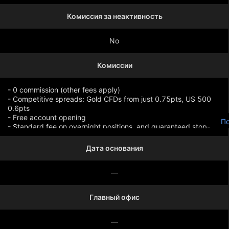
Комиссия за неактивность
No
Комиссии
- 0 commission (other fees apply)
- Competitive spreads: Gold CFDs from just 0.75pts, US 500
0.6pts
- Free account opening
По
- Standard fee on overnight positions, and guaranteed stop-
loss orders when activated
Дата основания
—
Главный офис
—