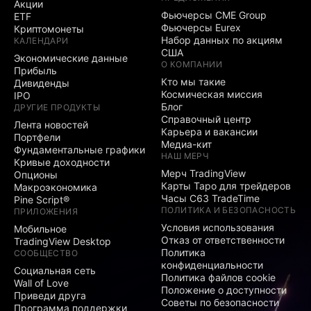
Акции
Фьючерсы CME Group
ETF
Фьючерсы Eurex
Криптомонеты
Набор данных по акциям
КАЛЕНДАРИ
США
Экономические данные
О КОМПАНИИ
Прибыль
Кто мы такие
Дивиденды
Космическая миссия
IPO
Блог
ДРУГИЕ ПРОДУКТЫ
Справочный центр
Лента новостей
Карьера и вакансии
Портфели
Медиа-кит
Фундаментальные графики
НАШ МЕРЧ
Кривые доходности
Мерч TradingView
Опционы
Карты Таро для трейдеров
Макроэкономика
Часы C63 TradeTime
Pine Script®
ПОЛИТИКА И БЕЗОПАСНОСТЬ
ПРИЛОЖЕНИЯ
Условия использования
Мобильное
Отказ от ответственности
TradingView Desktop
Политика
СООБЩЕСТВО
конфиденциальности
Социальная сеть
Политика файлов cookie
Wall of Love
Положение о доступности
Приведи друга
Советы по безопасности
Программа поддержки