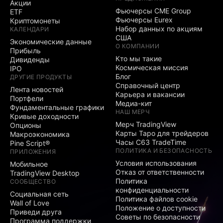
Акции
Фьючерсы CME Group
ETF
Фьючерсы Eurex
Криптомонеты
Набор данных по акциям
КАЛЕНДАРИ
США
Экономические данные
О КОМПАНИИ
Прибыль
Кто мы такие
Дивиденды
Космическая миссия
IPO
Блог
ДРУГИЕ ПРОДУКТЫ
Справочный центр
Лента новостей
Карьера и вакансии
Портфели
Медиа-кит
Фундаментальные графики
НАШ МЕРЧ
Кривые доходности
Мерч TradingView
Опционы
Карты Таро для трейдеров
Макроэкономика
Часы C63 TradeTime
Pine Script®
ПОЛИТИКА И БЕЗОПАСНОСТЬ
ПРИЛОЖЕНИЯ
Условия использования
Мобильное
Отказ от ответственности
TradingView Desktop
Политика
СООБЩЕСТВО
конфиденциальности
Социальная сеть
Политика файлов cookie
Wall of Love
Положение о доступности
Приведи друга
Советы по безопасности
Программа поддержки