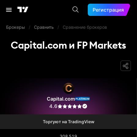
Регистрация
Брокеры
/
Сравнить
/
Сравнение брокеров
Capital.com и FP Markets
Capital.com
Capital.com
PLATINUM
4.6
Торгуют на TradingView
308 519