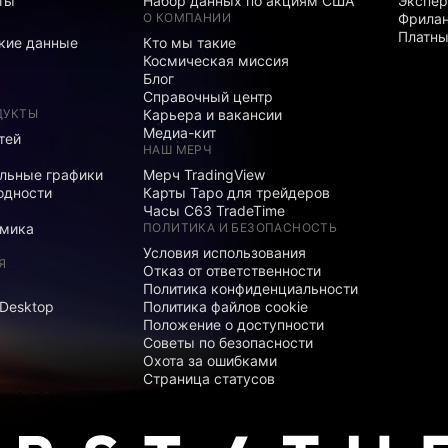
ты
Набор данных по акциям США
Экспе
О КОМПАНИИ
Фрила
Платны
кие данные
Кто мы такие
Космическая миссия
Блог
Справочный центр
ДУКТЫ
Карьера и вакансии
Медиа-кит
тей
НАШ МЕРЧ
льные графики
Мерч TradingView
одности
Карты Таро для трейдеров
Часы C63 TradeTime
мика
ПОЛИТИКА И БЕЗОПАСНОСТЬ
Условия использования
Я
Отказ от ответственности
Политика конфиденциальности
 Desktop
Политика файлов cookie
Положение о доступности
Советы по безопасности
Охота за ошибками
Страница статусов