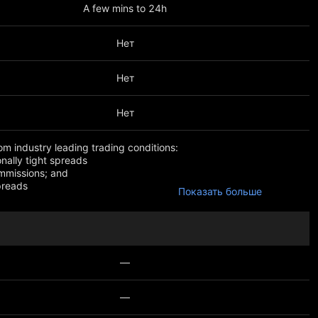
A few mins to 24h
Нет
Нет
Нет
rom industry leading trading conditions:
ionally tight spreads
mmissions; and
preads
ше
Показать больше
pread fixed at 0.5 pips
t 30 spread fixed at 1.9 points
—
—