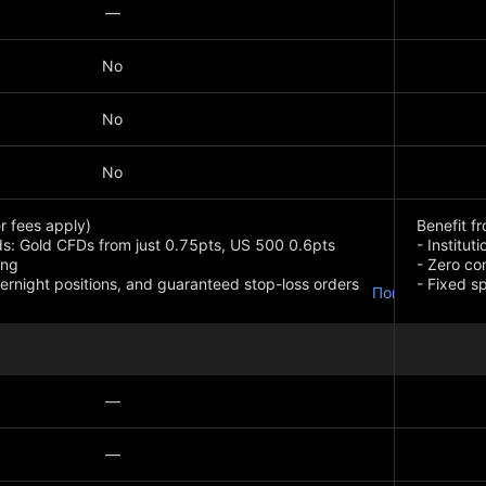
—
No
No
No
r fees apply)
Benefit f
ds: Gold CFDs from just 0.75pts, US 500 0.6pts
- Institut
ing
- Zero co
ernight positions, and guaranteed stop-loss orders
- Fixed s
Показать боль
EUR/USD s
Wall Stee
—
—