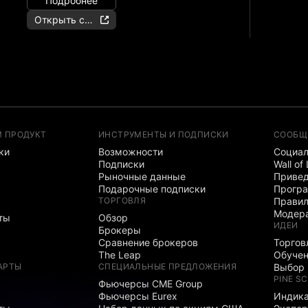
Подробнее
Открыть счёт
М ПРОДУКТ
ИНСТРУМЕНТЫ И ПОДПИСКИ
СООБЩ
ки
Возможности
Социал
Подписки
Wall of
Рыночные данные
Привед
Подарочные подписки
Програ
ТОРГОВЛЯ
Правил
Модер
ты
Обзор
ИДЕИ
Брокеры
Сравнение брокеров
Торгов
The Leap
Обуче
АРТЫ
СПЕЦИАЛЬНЫЕ ПРЕДЛОЖЕНИЯ
Выбор 
PINE SC
Фьючерсы CME Group
Фьючерсы Eurex
Индика