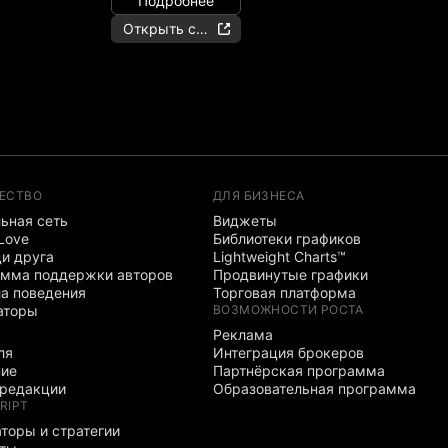
Подробнее
Открыть счёт
ЕСТВО
ДЛЯ БИЗНЕСА
ьная сеть
Виджеты
 Love
Библиотеки графиков
и друга
Lightweight Charts™
мма поддержки авторов
Продвинутые графики
а поведения
Торговая платформа
аторы
ВОЗМОЖНОСТИ РОСТА
Реклама
ля
Интеграция брокеров
ние
Партнёрская программа
редакции
Образовательная программа
RIPT
торы и стратегии