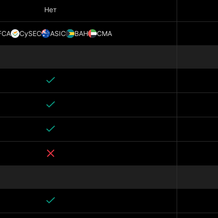
Нет
FCA
CySEC
ASIC
BAH
CMA