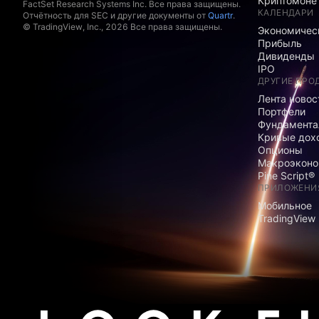
Криптомоне
FactSet Research Systems Inc. Все права защищены.
КАЛЕНДАРИ
Отчётность для SEC и другие документы от
Quartr
.
© TradingView, Inc., 2026 Все права защищены.
Экономичес
Прибыль
Дивиденды
IPO
ДРУГИЕ ПРО
Лента новос
Портфели
Фундамента
Кривые дох
Опционы
Макроэконо
Pine Script®
ПРИЛОЖЕНИ
Мобильное
TradingView