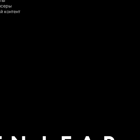
рты
нсеры
й контент