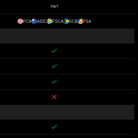
Нет
FCA
ASIC
FSCA
SCB
FSA