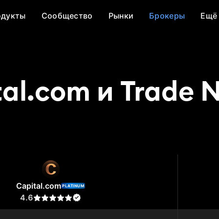
одукты
Сообщество
Рынки
Брокеры
Ещё
al.com и Trade 
l.com
Trade Nation
Capital.com
PLATINUM
4.6