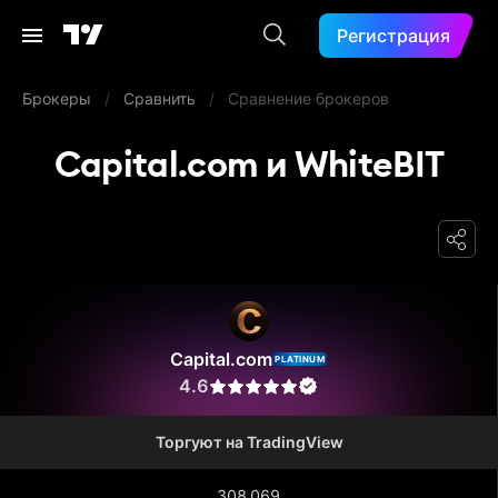
Регистрация
Брокеры
/
Сравнить
/
Сравнение брокеров
Capital.com и WhiteBIT
Capital.com
Capital.com
PLATINUM
4.6
Торгуют на TradingView
308 069