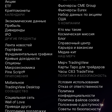
Акции
Фьючерсы CME Group
ETF
Фьючерсы Eurex
Криптомонеты
Набор данных по акциям
КАЛЕНДАРИ
США
Экономические данные
О КОМПАНИИ
Прибыль
Кто мы такие
Дивиденды
Космическая миссия
IPO
Блог
ДРУГИЕ ПРОДУКТЫ
Справочный центр
Лента новостей
Карьера и вакансии
Портфели
Медиа-кит
Фундаментальные графики
НАШ МЕРЧ
Кривые доходности
Мерч TradingView
Опционы
Карты Таро для трейдеров
Макроэкономика
Часы C63 TradeTime
Pine Script®
ПОЛИТИКА И БЕЗОПАСНОСТЬ
ПРИЛОЖЕНИЯ
Условия использования
Мобильное
Отказ от ответственности
TradingView Desktop
Политика
СООБЩЕСТВО
конфиденциальности
Социальная сеть
Политика файлов cookie
Wall of Love
Положение о доступности
Приведи друга
Советы по безопасности
Программа поддержки