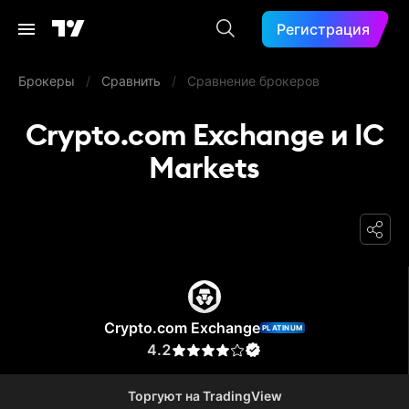
Регистрация
Брокеры
/
Сравнить
/
Сравнение брокеров
Crypto.com Exchange и IC
Markets
Crypto.com Exchange
Crypto.com Exchange
PLATINUM
4.2
Торгуют на TradingView