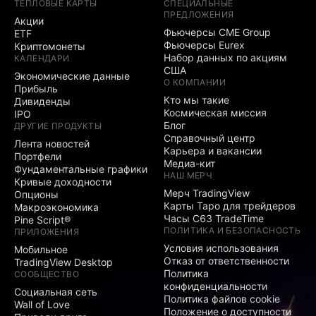
ТЕПЛОВЫЕ КАРТЫ
СПЕЦИАЛЬНЫЕ
ПРЕДЛОЖЕНИЯ
Акции
Фьючерсы CME Group
ETF
Фьючерсы Eurex
Криптомонеты
Набор данных по акциям
КАЛЕНДАРИ
США
Экономические данные
О КОМПАНИИ
Прибыль
Кто мы такие
Дивиденды
Космическая миссия
IPO
Блог
ДРУГИЕ ПРОДУКТЫ
Справочный центр
Лента новостей
Карьера и вакансии
Портфели
Медиа-кит
Фундаментальные графики
НАШ МЕРЧ
Кривые доходности
Мерч TradingView
Опционы
Карты Таро для трейдеров
Макроэкономика
Часы C63 TradeTime
Pine Script®
ПОЛИТИКА И БЕЗОПАСНОСТЬ
ПРИЛОЖЕНИЯ
Условия использования
Мобильное
Отказ от ответственности
TradingView Desktop
Политика
СООБЩЕСТВО
конфиденциальности
Социальная сеть
Политика файлов cookie
Wall of Love
Положение о доступности