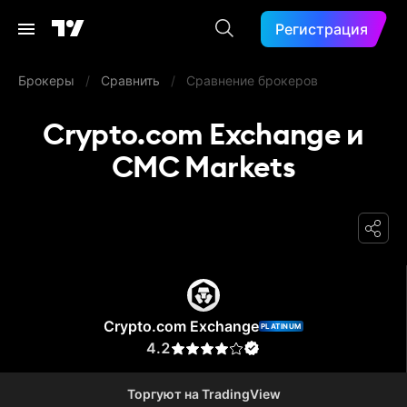
Регистрация
Брокеры
/
Сравнить
/
Сравнение брокеров
Crypto.com Exchange и
CMC Markets
Crypto.com Exchange
Crypto.com Exchange
PLATINUM
4.2
Торгуют на TradingView