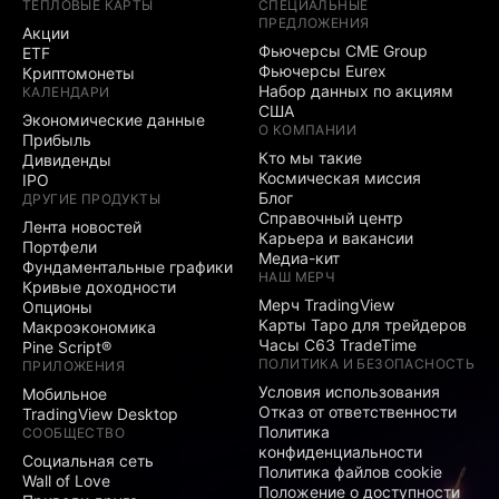
ТЕПЛОВЫЕ КАРТЫ
СПЕЦИАЛЬНЫЕ
ПРЕДЛОЖЕНИЯ
Акции
Фьючерсы CME Group
ETF
Фьючерсы Eurex
Криптомонеты
Набор данных по акциям
КАЛЕНДАРИ
США
Экономические данные
О КОМПАНИИ
Прибыль
Кто мы такие
Дивиденды
Космическая миссия
IPO
Блог
ДРУГИЕ ПРОДУКТЫ
Справочный центр
Лента новостей
Карьера и вакансии
Портфели
Медиа-кит
Фундаментальные графики
НАШ МЕРЧ
Кривые доходности
Мерч TradingView
Опционы
Карты Таро для трейдеров
Макроэкономика
Часы C63 TradeTime
Pine Script®
ПОЛИТИКА И БЕЗОПАСНОСТЬ
ПРИЛОЖЕНИЯ
Условия использования
Мобильное
Отказ от ответственности
TradingView Desktop
Политика
СООБЩЕСТВО
конфиденциальности
Социальная сеть
Политика файлов cookie
Wall of Love
Положение о доступности