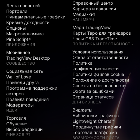
Справочный центр
Лента новостей
Карьера и вакансии
Портфели
Медиа-кит
Фундаментальные графики
НАШ МЕРЧ
Кривые доходности
Мерч TradingView
Опционы
Карты Таро для трейдеров
Макроэкономика
Часы C63 TradeTime
Pine Script®
ПОЛИТИКА И БЕЗОПАСНОСТЬ
ПРИЛОЖЕНИЯ
Условия использования
Мобильное
Отказ от ответственности
TradingView Desktop
Политика
СООБЩЕСТВО
конфиденциальности
Социальная сеть
Политика файлов cookie
Wall of Love
Положение о доступности
Приведи друга
Советы по безопасности
Программа поддержки
Охота за ошибками
авторов
Страница статусов
Правила поведения
ДЛЯ БИЗНЕСА
Модераторы
Виджеты
ИДЕИ
Библиотеки графиков
Торговля
Lightweight Charts™
Обучение
Продвинутые графики
Выбор редакции
Торговая платформа
PINE SCRIPT
ВОЗМОЖНОСТИ РОСТА