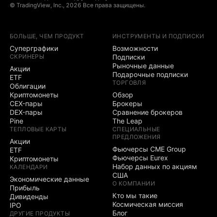
© TradingView, Inc., 2026 Все права защищены.
БОЛЬШЕ, ЧЕМ ПРОДУКТ
ИНСТРУМЕНТЫ И ПОДПИСКИ
Суперграфики
Возможности
СКРИНЕРЫ
Подписки
Рыночные данные
Акции
Подарочные подписки
ETF
ТОРГОВЛЯ
Облигации
Криптомонеты
Обзор
CEX-пары
Брокеры
DEX-пары
Сравнение брокеров
Pine
The Leap
ТЕПЛОВЫЕ КАРТЫ
СПЕЦИАЛЬНЫЕ
ПРЕДЛОЖЕНИЯ
Акции
Фьючерсы CME Group
ETF
Фьючерсы Eurex
Криптомонеты
Набор данных по акциям
КАЛЕНДАРИ
США
Экономические данные
О КОМПАНИИ
Прибыль
Кто мы такие
Дивиденды
Космическая миссия
IPO
Блог
ДРУГИЕ ПРОДУКТЫ