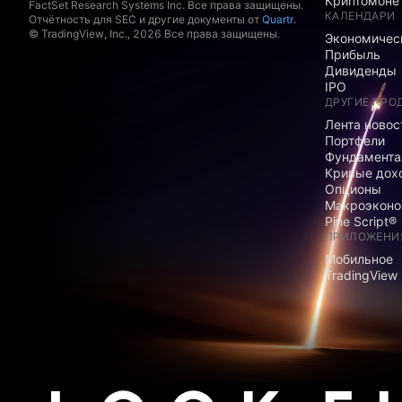
Криптомоне
FactSet Research Systems Inc. Все права защищены.
КАЛЕНДАРИ
Отчётность для SEC и другие документы от
Quartr
.
© TradingView, Inc., 2026 Все права защищены.
Экономичес
Прибыль
Дивиденды
IPO
ДРУГИЕ ПРО
Лента новос
Портфели
Фундамента
Кривые дох
Опционы
Макроэконо
Pine Script®
ПРИЛОЖЕНИ
Мобильное
TradingView