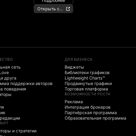
Подробнее
Открыть счёт
ЕСТВО
ДЛЯ БИЗНЕСА
ьная сеть
Виджеты
 Love
Библиотеки графиков
и друга
Lightweight Charts™
мма поддержки авторов
Продвинутые графики
а поведения
Торговая платформа
аторы
ВОЗМОЖНОСТИ РОСТА
Реклама
ля
Интеграция брокеров
ние
Партнёрская программа
редакции
Образовательная программа
RIPT
торы и стратегии