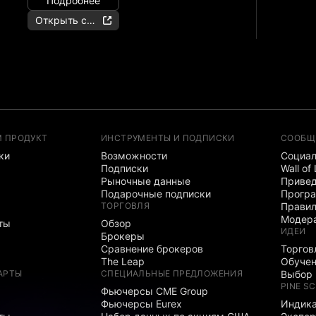
Подробнее
Открыть счёт
М ПРОДУКТ
ИНСТРУМЕНТЫ И ПОДПИСКИ
СООБЩ
ки
Возможности
Социал
Подписки
Wall of
Рыночные данные
Привед
Подарочные подписки
Програ
ТОРГОВЛЯ
Правил
Модер
ты
Обзор
ИДЕИ
Брокеры
Сравнение брокеров
Торгов
The Leap
Обуче
АРТЫ
СПЕЦИАЛЬНЫЕ ПРЕДЛОЖЕНИЯ
Выбор 
PINE SC
Фьючерсы CME Group
Фьючерсы Eurex
Индика