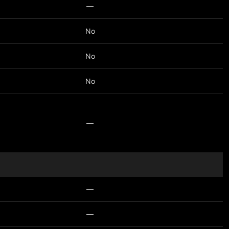
—
No
No
No
—
—
—