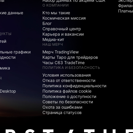
ты
Набор данных по акциям США
Экспе
О КОМПАНИИ
Фрила
Платны
кие данные
Кто мы такие
Космическая миссия
Блог
Справочный центр
ДУКТЫ
Карьера и вакансии
Медиа-кит
тей
НАШ МЕРЧ
льные графики
Мерч TradingView
одности
Карты Таро для трейдеров
Часы C63 TradeTime
мика
ПОЛИТИКА И БЕЗОПАСНОСТЬ
Условия использования
Я
Отказ от ответственности
Политика конфиденциальности
 Desktop
Политика файлов cookie
Положение о доступности
Советы по безопасности
Охота за ошибками
Страница статусов