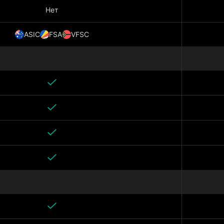
Нет
ASIC
FSA
VFSC