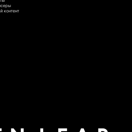
рты
нсеры
й контент