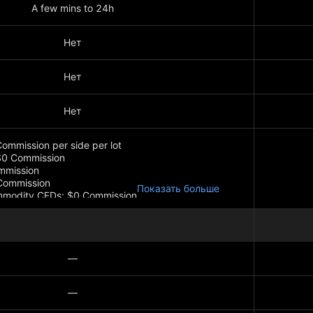
A few mins to 24h
Нет
Нет
Нет
ommission per side per lot
$0 Commission
mmission
Commission
Показать больше
mmodity CFDs: $0 Commission
—
—