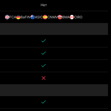
Нет
FCA
BaFIN
ASIC
CNMV
BMA
CIRO