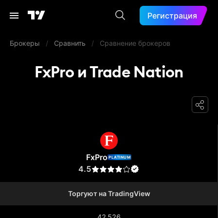
Регистрация
Брокеры
/
Сравнить
/
Сравнение брокеров
FxPro и Trade Nation
FxPro
FxPro
PLATINUM
4.5
Торгуют на TradingView
42 526