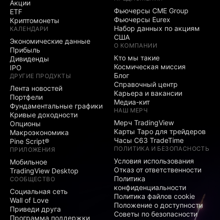
Акции
Фьючерсы CME Group
ETF
Фьючерсы Eurex
Криптомонеты
Набор данных по акциям
КАЛЕНДАРИ
США
Экономические данные
О КОМПАНИИ
Прибыль
Кто мы такие
Дивиденды
Космическая миссия
IPO
Блог
ДРУГИЕ ПРОДУКТЫ
Справочный центр
Лента новостей
Карьера и вакансии
Портфели
Медиа-кит
Фундаментальные графики
НАШ МЕРЧ
Кривые доходности
Мерч TradingView
Опционы
Карты Таро для трейдеров
Макроэкономика
Часы C63 TradeTime
Pine Script®
ПОЛИТИКА И БЕЗОПАСНОСТЬ
ПРИЛОЖЕНИЯ
Условия использования
Мобильное
Отказ от ответственности
TradingView Desktop
Политика
СООБЩЕСТВО
конфиденциальности
Социальная сеть
Политика файлов cookie
Wall of Love
Положение о доступности
Приведи друга
Советы по безопасности
Программа поддержки