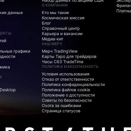
ты
Набор данных по акциям США
Экспе
О КОМПАНИИ
Фрила
Платны
кие данные
Кто мы такие
Космическая миссия
Блог
Справочный центр
ДУКТЫ
Карьера и вакансии
Медиа-кит
тей
НАШ МЕРЧ
льные графики
Мерч TradingView
одности
Карты Таро для трейдеров
Часы C63 TradeTime
мика
ПОЛИТИКА И БЕЗОПАСНОСТЬ
Условия использования
Я
Отказ от ответственности
Политика конфиденциальности
 Desktop
Политика файлов cookie
Положение о доступности
Советы по безопасности
Охота за ошибками
Страница статусов