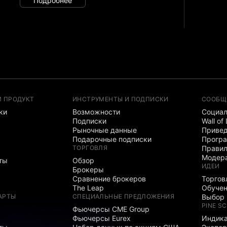
Подробнее
М ПРОДУКТ
ИНСТРУМЕНТЫ И ПОДПИСКИ
СООБЩ
ки
Возможности
Социал
Подписки
Wall of
Рыночные данные
Привед
Подарочные подписки
Програ
ТОРГОВЛЯ
Правил
Модер
ты
Обзор
ИДЕИ
Брокеры
Сравнение брокеров
Торгов
The Leap
Обуче
АРТЫ
СПЕЦИАЛЬНЫЕ ПРЕДЛОЖЕНИЯ
Выбор 
PINE SC
Фьючерсы CME Group
Фьючерсы Eurex
Индика