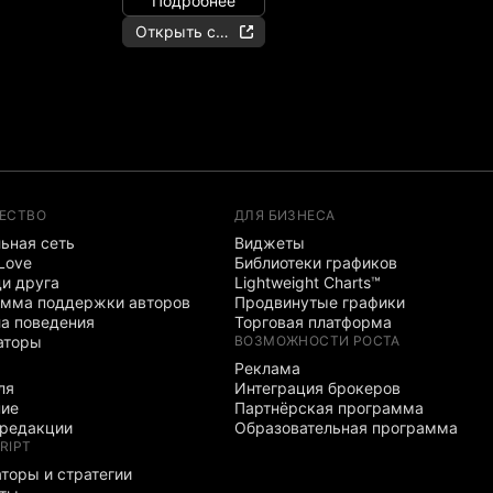
Подробнее
Открыть счёт
ЕСТВО
ДЛЯ БИЗНЕСА
ьная сеть
Виджеты
 Love
Библиотеки графиков
и друга
Lightweight Charts™
мма поддержки авторов
Продвинутые графики
а поведения
Торговая платформа
аторы
ВОЗМОЖНОСТИ РОСТА
Реклама
ля
Интеграция брокеров
ние
Партнёрская программа
редакции
Образовательная программа
RIPT
торы и стратегии