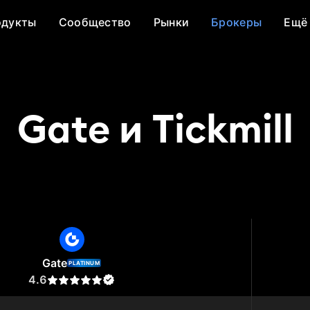
одукты
Сообщество
Рынки
Брокеры
Ещё
Gate и Tickmill
te
Tickmill
Gate
PLATINUM
4.6