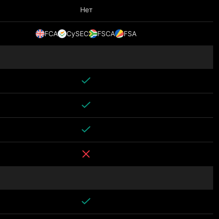
Нет
FCA
CySEC
FSCA
FSA