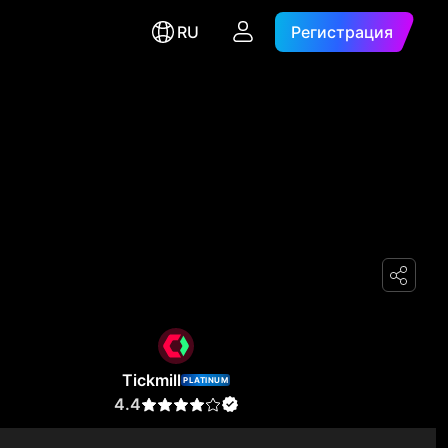
RU
Регистрация
Tickmill
PLATINUM
4.4