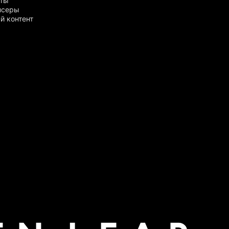
рты
нсеры
й контент