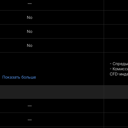
—
No
No
No
- Спреды
- Комисси
CFD-инде
Показать больше
Показать
5%
—
—