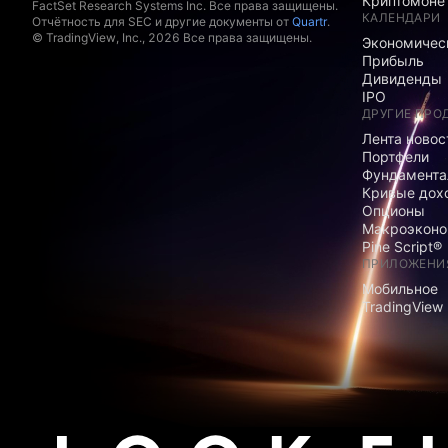
Криптомоне
FactSet Research Systems Inc. Все права защищены.
КАЛЕНДАРИ
Отчётность для SEC и другие документы от
Quartr
.
© TradingView, Inc., 2026 Все права защищены.
Экономичес
Прибыль
Дивиденды
IPO
ДРУГИЕ ПРО
Лента новос
Портфели
Фундамента
Кривые дох
Опционы
Макроэконо
Pine Script®
ПРИЛОЖЕНИ
Мобильное
TradingView