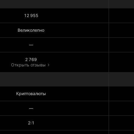
12 955
Великолепно
—
2 769
Открыть отзывы
Криптовалюты
—
2:1