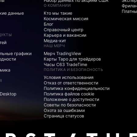
ты
Набор данных по акциям США
Экспе
О КОМПАНИИ
Фрила
Платны
кие данные
Кто мы такие
Космическая миссия
Блог
Справочный центр
ДУКТЫ
Карьера и вакансии
Медиа-кит
тей
НАШ МЕРЧ
льные графики
Мерч TradingView
одности
Карты Таро для трейдеров
Часы C63 TradeTime
мика
ПОЛИТИКА И БЕЗОПАСНОСТЬ
Условия использования
Я
Отказ от ответственности
Политика конфиденциальности
 Desktop
Политика файлов cookie
Положение о доступности
Советы по безопасности
Охота за ошибками
Страница статусов