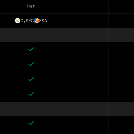
Нет
CySEC
FSA