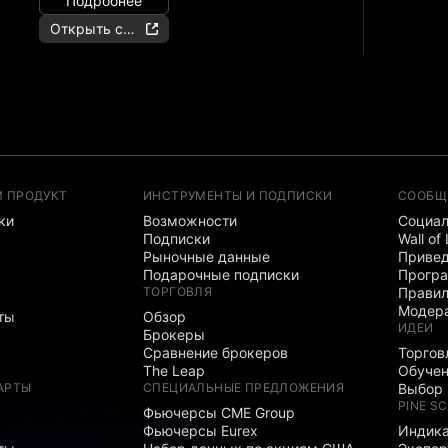
Подробнее
Открыть счёт
М ПРОДУКТ
ИНСТРУМЕНТЫ И ПОДПИСКИ
СООБЩ
ки
Возможности
Социал
Подписки
Wall of
Рыночные данные
Привед
Подарочные подписки
Програ
ТОРГОВЛЯ
Правил
Модер
ты
Обзор
ИДЕИ
Брокеры
Сравнение брокеров
Торгов
The Leap
Обуче
АРТЫ
СПЕЦИАЛЬНЫЕ ПРЕДЛОЖЕНИЯ
Выбор 
PINE SC
Фьючерсы CME Group
Фьючерсы Eurex
Индика