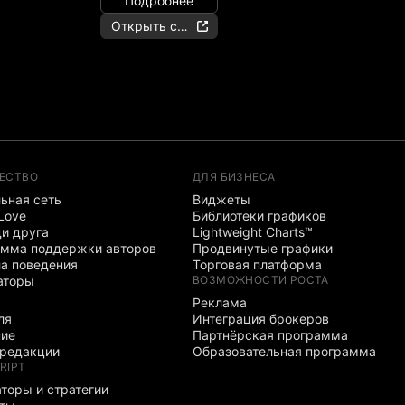
Подробнее
Открыть счёт
ЕСТВО
ДЛЯ БИЗНЕСА
ьная сеть
Виджеты
 Love
Библиотеки графиков
и друга
Lightweight Charts™
мма поддержки авторов
Продвинутые графики
а поведения
Торговая платформа
аторы
ВОЗМОЖНОСТИ РОСТА
Реклама
ля
Интеграция брокеров
ние
Партнёрская программа
редакции
Образовательная программа
RIPT
торы и стратегии