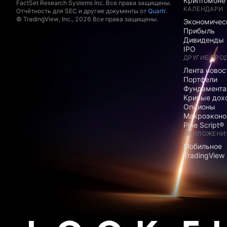
Криптомоне
FactSet Research Systems Inc. Все права защищены.
КАЛЕНДАРИ
Отчётность для SEC и другие документы от
Quartr
.
© TradingView, Inc., 2026 Все права защищены.
Экономичес
Прибыль
Дивиденды
IPO
ДРУГИЕ ПРО
Лента новос
Портфели
Фундамента
Кривые дох
Опционы
Макроэконо
Pine Script®
ПРИЛОЖЕНИ
Мобильное
TradingView