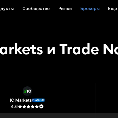
одукты
Сообщество
Рынки
Брокеры
Ещё
arkets и Trade N
kets
Trade Nation
IC Markets
PLATINUM
4.6