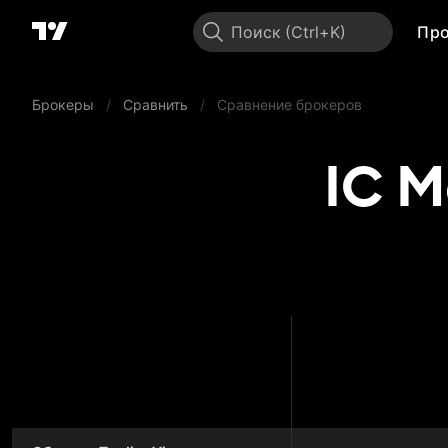
Поиск
Пр
Брокеры
/
Сравнить
/
Сравнение брокеров
IC M
IC Mar