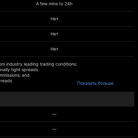
A few mins to 24h
Нет
Нет
Нет
rom industry leading trading conditions:
ionally tight spreads
mmissions; and
preads
Показать больше
pread fixed at 0.5 pips
t 30 spread fixed at 1.9 points
—
—