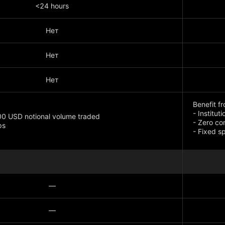
<24 hours
Нет
Нет
Нет
Benefit f
- Institut
0 USD notional volume traded
- Zero co
ps
- Fixed s
EUR/USD s
Wall Stee
—
—