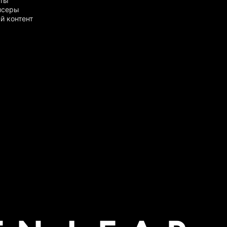
рты
нсеры
й контент