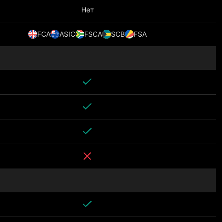
Нет
FCA
ASIC
FSCA
SCB
FSA