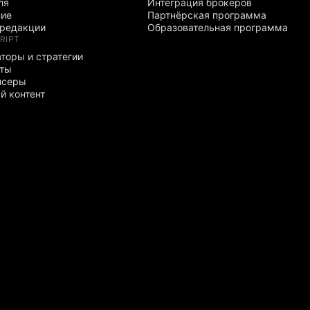
ля
Интеграция брокеров
ние
Партнёрская программа
редакции
Образовательная программа
RIPT
торы и стратегии
рты
нсеры
й контент