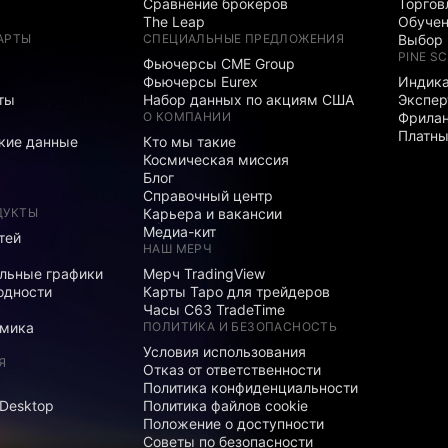
Сравнение брокеров
Торгов
The Leap
Обуче
АРТЫ
СПЕЦИАЛЬНЫЕ ПРЕДЛОЖЕНИЯ
Выбор 
PINE SC
Фьючерсы CME Group
Фьючерсы Eurex
Индика
ты
Набор данных по акциям США
Экспе
О КОМПАНИИ
Фрила
Платны
кие данные
Кто мы такие
Космическая миссия
Блог
Справочный центр
ДУКТЫ
Карьера и вакансии
Медиа-кит
тей
НАШ МЕРЧ
льные графики
Мерч TradingView
одности
Карты Таро для трейдеров
Часы C63 TradeTime
мика
ПОЛИТИКА И БЕЗОПАСНОСТЬ
Условия использования
Я
Отказ от ответственности
Политика конфиденциальности
 Desktop
Политика файлов cookie
Положение о доступности
Советы по безопасности