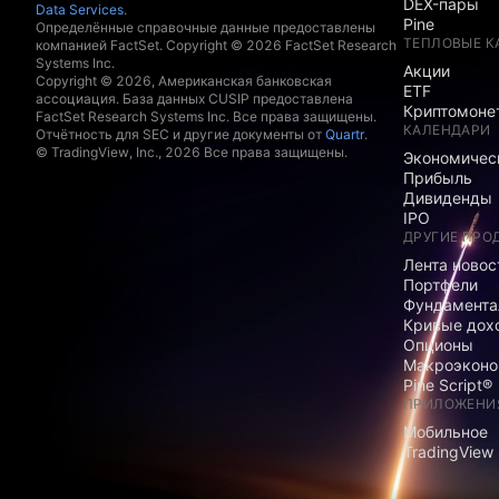
DEX-пары
Data Services
.
Pine
Определённые справочные данные предоставлены
ТЕПЛОВЫЕ К
компанией FactSet. Copyright © 2026 FactSet Research
Systems Inc.
Акции
Copyright © 2026, Американская банковская
ETF
ассоциация. База данных CUSIP предоставлена
Криптомоне
FactSet Research Systems Inc. Все права защищены.
КАЛЕНДАРИ
Отчётность для SEC и другие документы от
Quartr
.
© TradingView, Inc., 2026 Все права защищены.
Экономичес
Прибыль
Дивиденды
IPO
ДРУГИЕ ПРО
Лента новос
Портфели
Фундамента
Кривые дох
Опционы
Макроэконо
Pine Script®
ПРИЛОЖЕНИ
Мобильное
TradingView