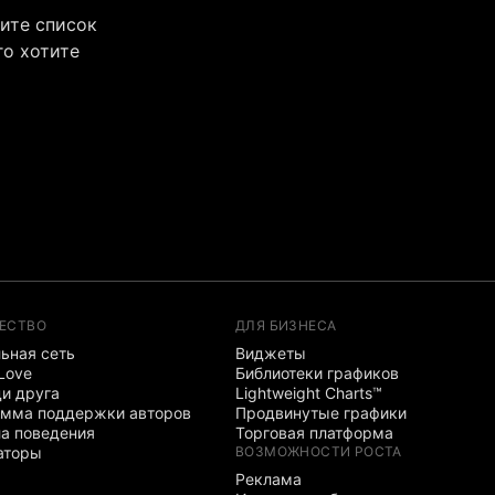
чите список
го хотите
ЕСТВО
ДЛЯ БИЗНЕСА
ьная сеть
Виджеты
 Love
Библиотеки графиков
и друга
Lightweight Charts™
мма поддержки авторов
Продвинутые графики
а поведения
Торговая платформа
аторы
ВОЗМОЖНОСТИ РОСТА
Реклама