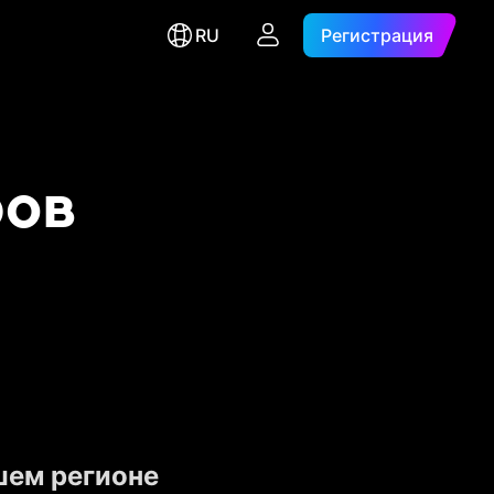
RU
Регистрация
ров
шем регионе