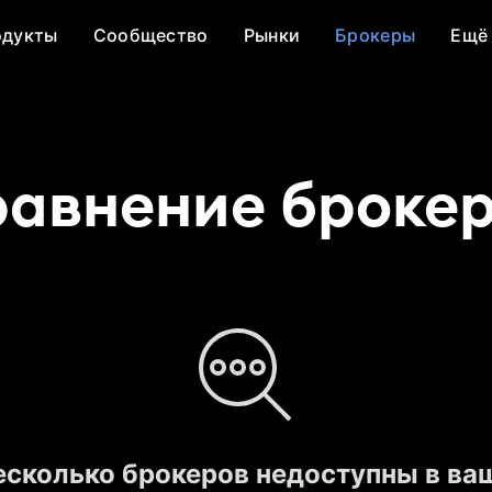
одукты
Сообщество
Рынки
Брокеры
Ещё
авнение броке
есколько брокеров недоступны в ва