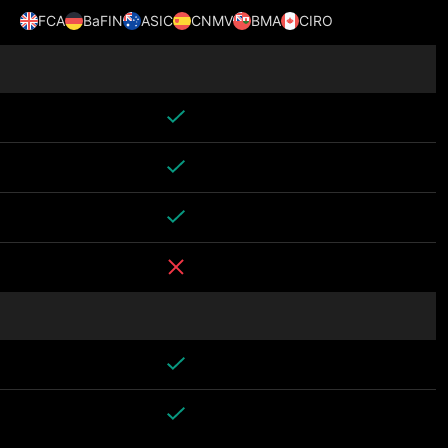
FCA
BaFIN
ASIC
CNMV
BMA
CIRO