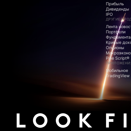
Прибыль
Дивиденды
IPO
ДРУГИЕ ПРО
Лента новос
Портфели
Фундамента
Кривые дох
Опционы
Макроэконо
Pine Script®
ПРИЛОЖЕНИ
Мобильное
TradingView