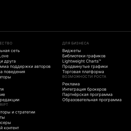
ЕСТВО
ДЛЯ БИЗНЕСА
ьная сеть
Виджеты
 Love
Библиотеки графиков
и друга
Lightweight Charts™
мма поддержки авторов
Продвинутые графики
а поведения
Торговая платформа
аторы
ВОЗМОЖНОСТИ РОСТА
Реклама
ля
Интеграция брокеров
ние
Партнёрская программа
редакции
Образовательная программа
RIPT
торы и стратегии
рты
нсеры
й контент