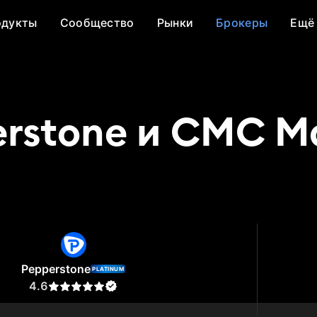
одукты
Сообщество
Рынки
Брокеры
Ещё
rstone и CMC M
stone
CMC Markets
Pepperstone
PLATINUM
4.6