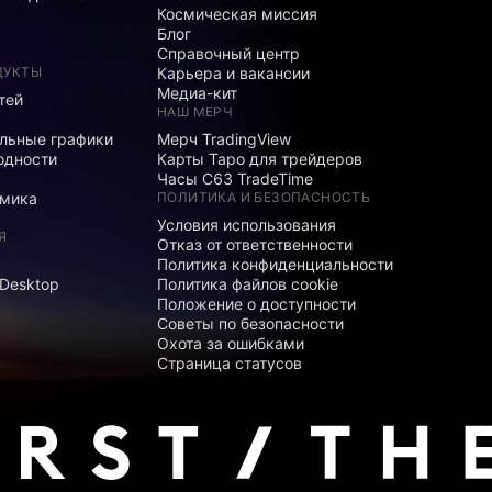
Космическая миссия
Блог
Справочный центр
ДУКТЫ
Карьера и вакансии
Медиа-кит
тей
НАШ МЕРЧ
льные графики
Мерч TradingView
одности
Карты Таро для трейдеров
Часы C63 TradeTime
мика
ПОЛИТИКА И БЕЗОПАСНОСТЬ
Условия использования
Я
Отказ от ответственности
Политика конфиденциальности
 Desktop
Политика файлов cookie
Положение о доступности
Советы по безопасности
Охота за ошибками
Страница статусов