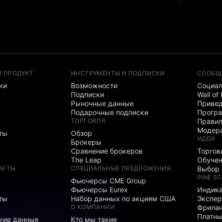
М ПРОДУКТ
ИНСТРУМЕНТЫ И ПОДПИСКИ
СООБЩ
ки
Возможности
Социал
Подписки
Wall of
Рыночные данные
Привед
Подарочные подписки
Програ
ТОРГОВЛЯ
Правил
Модер
ты
Обзор
ИДЕИ
Брокеры
Сравнение брокеров
Торгов
The Leap
Обуче
АРТЫ
СПЕЦИАЛЬНЫЕ ПРЕДЛОЖЕНИЯ
Выбор 
PINE SC
Фьючерсы CME Group
Фьючерсы Eurex
Индика
ты
Набор данных по акциям США
Экспе
О КОМПАНИИ
Фрила
Платны
кие данные
Кто мы такие