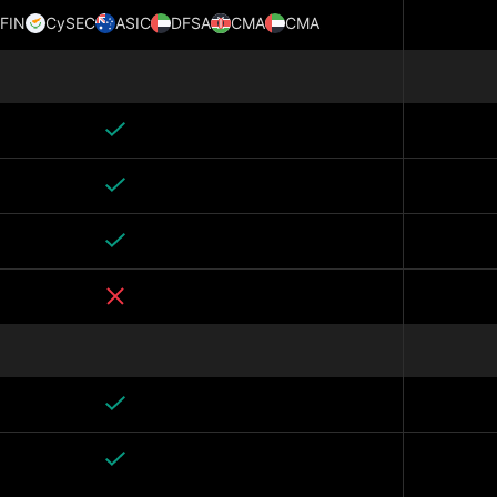
FIN
CySEC
ASIC
DFSA
CMA
CMA