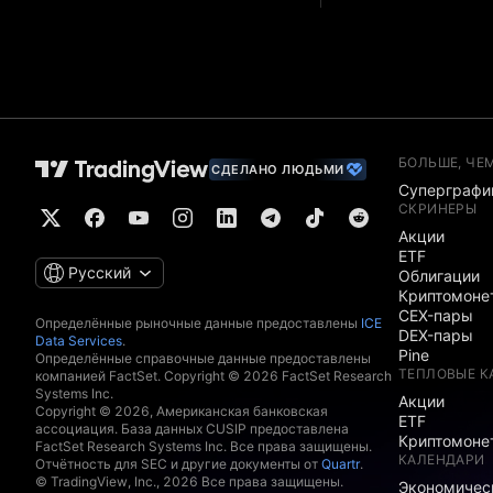
БОЛЬШЕ, ЧЕ
СДЕЛАНО ЛЮДЬМИ
Суперграфи
СКРИНЕРЫ
Акции
ETF
Русский
Облигации
Криптомоне
CEX-пары
Определённые рыночные данные предоставлены
ICE
DEX-пары
Data Services
.
Pine
Определённые справочные данные предоставлены
ТЕПЛОВЫЕ К
компанией FactSet. Copyright © 2026 FactSet Research
Systems Inc.
Акции
Copyright © 2026, Американская банковская
ETF
ассоциация. База данных CUSIP предоставлена
Криптомоне
FactSet Research Systems Inc. Все права защищены.
КАЛЕНДАРИ
Отчётность для SEC и другие документы от
Quartr
.
© TradingView, Inc., 2026 Все права защищены.
Экономичес