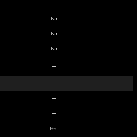
—
No
No
No
—
—
—
Нет