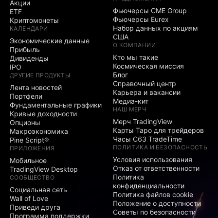
Акции
Фьючерсы CME Group
ETF
Фьючерсы Eurex
Криптомонеты
Набор данных по акциям
КАЛЕНДАРИ
США
Экономические данные
О КОМПАНИИ
Прибыль
Кто мы такие
Дивиденды
Космическая миссия
IPO
Блог
ДРУГИЕ ПРОДУКТЫ
Справочный центр
Лента новостей
Карьера и вакансии
Портфели
Медиа-кит
Фундаментальные графики
НАШ МЕРЧ
Кривые доходности
Мерч TradingView
Опционы
Карты Таро для трейдеров
Макроэкономика
Часы C63 TradeTime
Pine Script®
ПОЛИТИКА И БЕЗОПАСНОСТЬ
ПРИЛОЖЕНИЯ
Условия использования
Мобильное
Отказ от ответственности
TradingView Desktop
Политика
СООБЩЕСТВО
конфиденциальности
Социальная сеть
Политика файлов cookie
Wall of Love
Положение о доступности
Приведи друга
Советы по безопасности
Программа поддержки