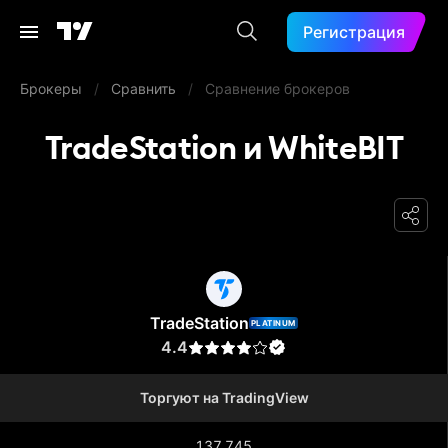
Регистрация
Брокеры
/
Сравнить
/
Сравнение брокеров
TradeStation и WhiteBIT
TradeStation
TradeStation
PLATINUM
4.4
Торгуют на TradingView
137 745