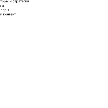
торы и стратегии
рты
нсеры
й контент