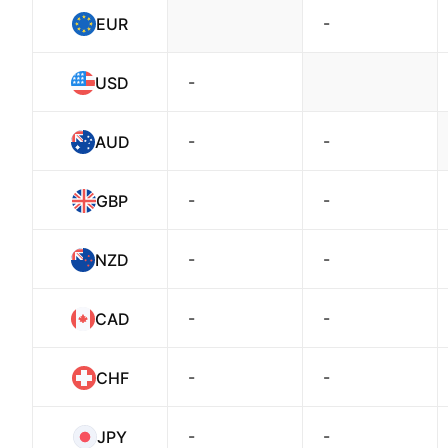
-
EUR
-
USD
-
-
AUD
-
-
GBP
-
-
NZD
-
-
CAD
-
-
CHF
-
-
JPY