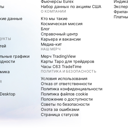
Фьючерсы Eurex
Индика
ты
Набор данных по акциям США
Экспе
О КОМПАНИИ
Фрила
Платны
кие данные
Кто мы такие
Космическая миссия
Блог
Справочный центр
ДУКТЫ
Карьера и вакансии
Медиа-кит
тей
НАШ МЕРЧ
льные графики
Мерч TradingView
одности
Карты Таро для трейдеров
Часы C63 TradeTime
мика
ПОЛИТИКА И БЕЗОПАСНОСТЬ
Условия использования
Я
Отказ от ответственности
Политика конфиденциальности
 Desktop
Политика файлов cookie
Положение о доступности
Советы по безопасности
Охота за ошибками
Страница статусов