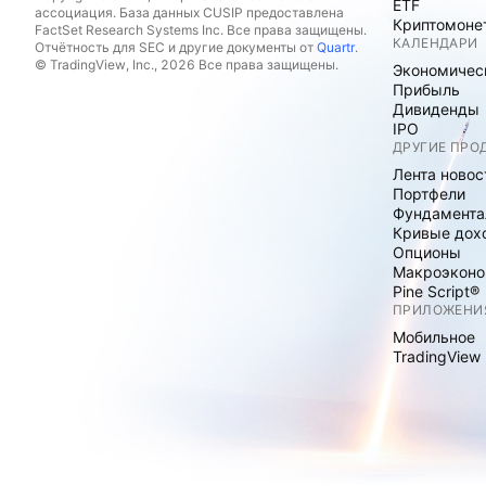
ETF
ассоциация. База данных CUSIP предоставлена
Криптомоне
FactSet Research Systems Inc. Все права защищены.
КАЛЕНДАРИ
Отчётность для SEC и другие документы от
Quartr
.
© TradingView, Inc., 2026 Все права защищены.
Экономичес
Прибыль
Дивиденды
IPO
ДРУГИЕ ПРО
Лента новос
Портфели
Фундамента
Кривые дох
Опционы
Макроэконо
Pine Script®
ПРИЛОЖЕНИ
Мобильное
TradingView