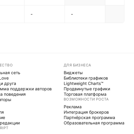
-
-
ЕСТВО
ДЛЯ БИЗНЕСА
ьная сеть
Виджеты
 Love
Библиотеки графиков
и друга
Lightweight Charts™
мма поддержки авторов
Продвинутые графики
а поведения
Торговая платформа
аторы
ВОЗМОЖНОСТИ РОСТА
Реклама
ля
Интеграция брокеров
ние
Партнёрская программа
редакции
Образовательная программа
RIPT