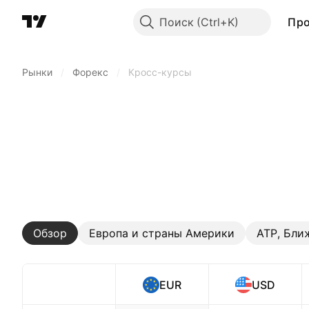
Поиск
Пр
Рынки
/
Форекс
/
Кросс-курсы
Обзор
Европа и страны Америки
АТР, Бли
EUR
USD