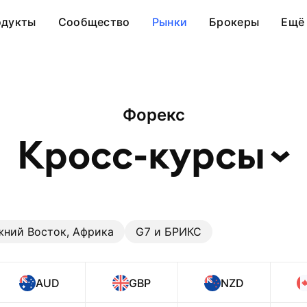
одукты
Сообщество
Рынки
Брокеры
Ещё
Форекс
Кросс-курсы
жний Восток, Африка
G7 и БРИКС
AUD
GBP
NZD