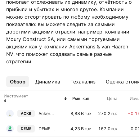
помогает отслеживать их динамику, отчётность о
прибыли и убытках и многое другое. Компании
можно отсортировать по любому необходимому
показателю: вы можете следить за самыми
дорогими акциями отрасли, например, компании
Moury Construct SA, или самыми торгуемыми
акциями как у компании Ackermans & van Haaren
NV, что поможет создавать самые разные
стратегии.
Обзор
Ещё
Динамика
Теханализ
Оценка стои
Инструмент
Рын. кап.
Цена
Изм.
Ackermans & van Haaren NV
8,88 B
270,2
−0,1
ACKB
EUR
EUR
DEME Group NV
4,23 B
167,0
0,0
DEME
EUR
EUR