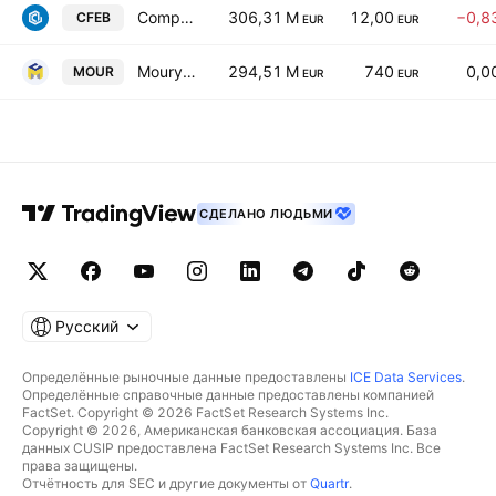
Compagnie d'Entreprises CFE SA
306,31 M
12,00
−0,8
CFEB
EUR
EUR
Moury Construct SA
294,51 M
740
0,0
MOUR
EUR
EUR
СДЕЛАНО ЛЮДЬМИ
Русский
Определённые рыночные данные предоставлены
ICE Data Services
.
Определённые справочные данные предоставлены компанией
FactSet. Copyright © 2026 FactSet Research Systems Inc.
Copyright © 2026, Американская банковская ассоциация. База
данных CUSIP предоставлена FactSet Research Systems Inc. Все
права защищены.
Отчётность для SEC и другие документы от
Quartr
.