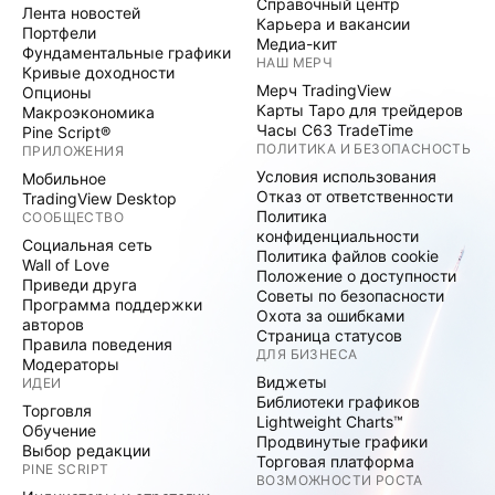
Справочный центр
Лента новостей
Карьера и вакансии
Портфели
Медиа-кит
Фундаментальные графики
НАШ МЕРЧ
Кривые доходности
Мерч TradingView
Опционы
Карты Таро для трейдеров
Макроэкономика
Часы C63 TradeTime
Pine Script®
ПОЛИТИКА И БЕЗОПАСНОСТЬ
ПРИЛОЖЕНИЯ
Условия использования
Мобильное
Отказ от ответственности
TradingView Desktop
Политика
СООБЩЕСТВО
конфиденциальности
Социальная сеть
Политика файлов cookie
Wall of Love
Положение о доступности
Приведи друга
Советы по безопасности
Программа поддержки
Охота за ошибками
авторов
Страница статусов
Правила поведения
ДЛЯ БИЗНЕСА
Модераторы
Виджеты
ИДЕИ
Библиотеки графиков
Торговля
Lightweight Charts™
Обучение
Продвинутые графики
Выбор редакции
Торговая платформа
PINE SCRIPT
ВОЗМОЖНОСТИ РОСТА