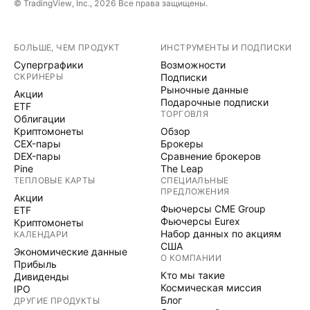
© TradingView, Inc., 2026 Все права защищены.
БОЛЬШЕ, ЧЕМ ПРОДУКТ
ИНСТРУМЕНТЫ И ПОДПИСКИ
Суперграфики
Возможности
СКРИНЕРЫ
Подписки
Рыночные данные
Акции
Подарочные подписки
ETF
ТОРГОВЛЯ
Облигации
Криптомонеты
Обзор
CEX-пары
Брокеры
DEX-пары
Сравнение брокеров
Pine
The Leap
ТЕПЛОВЫЕ КАРТЫ
СПЕЦИАЛЬНЫЕ
ПРЕДЛОЖЕНИЯ
Акции
Фьючерсы CME Group
ETF
Фьючерсы Eurex
Криптомонеты
Набор данных по акциям
КАЛЕНДАРИ
США
Экономические данные
О КОМПАНИИ
Прибыль
Кто мы такие
Дивиденды
Космическая миссия
IPO
Блог
ДРУГИЕ ПРОДУКТЫ