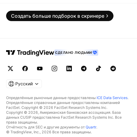
Создать больше подборок в скринере
СДЕЛАНО ЛЮДЬМИ
Русский
Определённые рыночные данные предоставлены
ICE Data Services
.
Определённые справочные данные предоставлены компанией
FactSet. Copyright © 2026 FactSet Research Systems Inc.
Copyright © 2026, Американская банковская ассоциация. База
данных CUSIP предоставлена FactSet Research Systems Inc. Все
права защищены.
Отчётность для SEC и другие документы от
Quartr
.
© TradingView, Inc., 2026 Все права защищены.