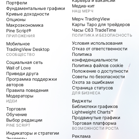
Карьера и вакансии
Портфели
Медиа-кит
Фундаментальные графики
НАШ МЕРЧ
Кривые доходности
Мерч TradingView
Опционы
Карты Таро для трейдеров
Макроэкономика
Часы C63 TradeTime
Pine Script®
ПОЛИТИКА И БЕЗОПАСНОСТЬ
ПРИЛОЖЕНИЯ
Условия использования
Мобильное
Отказ от ответственности
TradingView Desktop
Политика
СООБЩЕСТВО
конфиденциальности
Социальная сеть
Политика файлов cookie
Wall of Love
Положение о доступности
Приведи друга
Советы по безопасности
Программа поддержки
Охота за ошибками
авторов
Страница статусов
Правила поведения
ДЛЯ БИЗНЕСА
Модераторы
Виджеты
ИДЕИ
Библиотеки графиков
Торговля
Lightweight Charts™
Обучение
Продвинутые графики
Выбор редакции
Торговая платформа
PINE SCRIPT
ВОЗМОЖНОСТИ РОСТА
Индикаторы и стратегии
Реклама
Эксперты