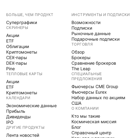
БОЛЬШЕ, ЧЕМ ПРОДУКТ
ИНСТРУМЕНТЫ И ПОДПИСКИ
Суперграфики
Возможности
СКРИНЕРЫ
Подписки
Рыночные данные
Акции
Подарочные подписки
ETF
ТОРГОВЛЯ
Облигации
Криптомонеты
Обзор
CEX-пары
Брокеры
DEX-пары
Сравнение брокеров
Pine
The Leap
ТЕПЛОВЫЕ КАРТЫ
СПЕЦИАЛЬНЫЕ
ПРЕДЛОЖЕНИЯ
Акции
Фьючерсы CME Group
ETF
Фьючерсы Eurex
Криптомонеты
Набор данных по акциям
КАЛЕНДАРИ
США
Экономические данные
О КОМПАНИИ
Прибыль
Кто мы такие
Дивиденды
Космическая миссия
IPO
Блог
ДРУГИЕ ПРОДУКТЫ
Справочный центр
Лента новостей