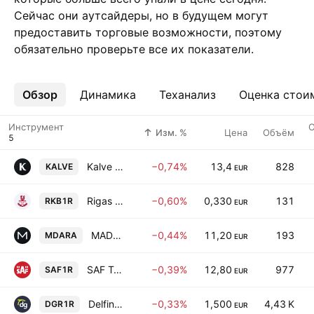
Сейчас они аутсайдеры, но в будущем могут
предоставить торговые возможности, поэтому
обязательно проверьте все их показатели.
Обзор
Ещё
Динамика
Теханализ
Оценка стои
Инструмент
О
Изм. %
Цена
Объём
Kalve Coffee AS
−0,74%
13,4
828
KALVE
EUR
Rigas Kugu Buvetava JSC
−0,60%
0,330
131
RKB1R
EUR
MADARA Cosmetics AS
−0,44%
11,20
193
MDARA
EUR
SAF Tehnika A/S
−0,39%
12,80
977
SAF1R
EUR
DelfinGroup AS
−0,33%
1,500
4,43 K
DGR1R
EUR