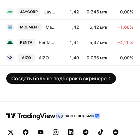
Jaycorp Berhad
1,42
0,245
0,00%
JAYCORP
MYR
Malayan Cement Bhd
1,42
6,42
−1,68%
MCEMENT
MYR
Pentamaster Corp. Bhd.
1,41
5,47
−4,20%
PENTA
MYR
AIZO Group Berhad
1,40
0,035
0,00%
AIZO
MYR
Создать больше подборок в скринере
СДЕЛАНО ЛЮДЬМИ