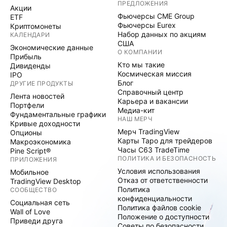
ПРЕДЛОЖЕНИЯ
Акции
Фьючерсы CME Group
ETF
Фьючерсы Eurex
Криптомонеты
Набор данных по акциям
КАЛЕНДАРИ
США
Экономические данные
О КОМПАНИИ
Прибыль
Кто мы такие
Дивиденды
Космическая миссия
IPO
Блог
ДРУГИЕ ПРОДУКТЫ
Справочный центр
Лента новостей
Карьера и вакансии
Портфели
Медиа-кит
Фундаментальные графики
НАШ МЕРЧ
Кривые доходности
Мерч TradingView
Опционы
Карты Таро для трейдеров
Макроэкономика
Часы C63 TradeTime
Pine Script®
ПОЛИТИКА И БЕЗОПАСНОСТЬ
ПРИЛОЖЕНИЯ
Условия использования
Мобильное
Отказ от ответственности
TradingView Desktop
Политика
СООБЩЕСТВО
конфиденциальности
Социальная сеть
Политика файлов cookie
Wall of Love
Положение о доступности
Приведи друга
Советы по безопасности