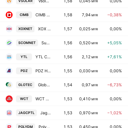
Vsolar Group Bhd.
1,58
0,045
0,00%
VSOLAR
MYR
CIMB Group Holdings Bhd
1,58
7,94
−0,38%
CIMB
MYR
XOX NETWORKS BERHAD
1,57
0,025
0,00%
XOXNET
MYR
Supercomnet Technologies Bhd.
1,56
0,520
+5,05%
SCOMNET
MYR
YTL Corp Bhd.
1,56
2,12
+7,61%
YTL
MYR
PDZ Holdings Bhd.
1,55
0,030
0,00%
PDZ
MYR
Globaltec Formation Bhd.
1,54
0,97
−6,73%
GLOTEC
MYR
WCT Holdings Bhd.
1,53
0,410
0,00%
WCT
MYR
Jag Capital Berhad
1,53
0,970
−1,02%
JAGCPTL
MYR
Polydamic Group Bhd.
1,53
0,450
0,00%
POLYDM
MYR