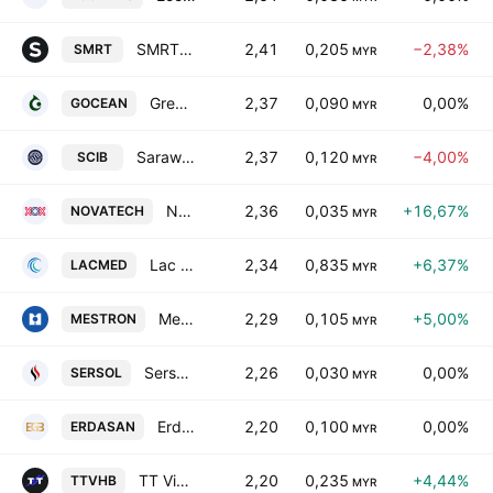
SMRT Holdings Berhad
2,41
0,205
−2,38%
SMRT
MYR
Green Ocean Corp. Bhd.
2,37
0,090
0,00%
GOCEAN
MYR
Sarawak Consolidated Industries Bhd.
2,37
0,120
−4,00%
SCIB
MYR
NOVA Technology services berhad
2,36
0,035
+16,67%
NOVATECH
MYR
Lac Med Berhad
2,34
0,835
+6,37%
LACMED
MYR
Mestron Holdings Bhd.
2,29
0,105
+5,00%
MESTRON
MYR
Sersol Bhd.
2,26
0,030
0,00%
SERSOL
MYR
Erdasan Group Bhd
2,20
0,100
0,00%
ERDASAN
MYR
TT Vision Holdings Bhd.
2,20
0,235
+4,44%
TTVHB
MYR