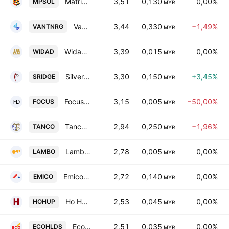
Matrix Parking Solution Holdings Bhd
3,51
0,130
0,00%
MPSOL
MYR
Vantris Energy Bhd
3,44
0,330
−1,49%
VANTNRG
MYR
Widad Group Bhd.
3,39
0,015
0,00%
WIDAD
MYR
Silver Ridge Holdings Bhd.
3,30
0,150
+3,45%
SRIDGE
MYR
Focus Dynamics Group Bhd.
3,15
0,005
−50,00%
FOCUS
MYR
Tanco Holdings Bhd.
2,94
0,250
−1,96%
TANCO
MYR
Lambo Group Bhd.
2,78
0,005
0,00%
LAMBO
MYR
Emico Holdings Bhd.
2,72
0,140
0,00%
EMICO
MYR
Ho Hup Construction Co. Bhd.
2,53
0,045
0,00%
HOHUP
MYR
Ecobuilt Holdings Bhd.
2,51
0,035
0,00%
ECOHLDS
MYR