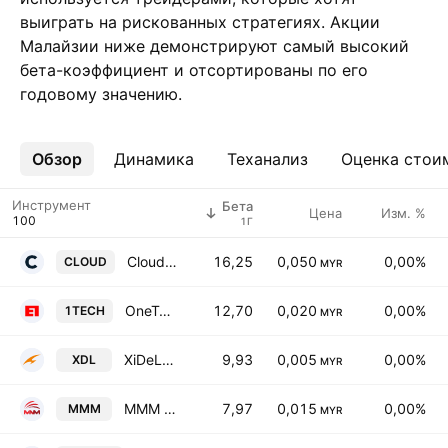
выиграть на рискованных стратегиях. Акции
Малайзии ниже демонстрируют самый высокий
бета-коэффициент и отсортированы по его
годовому значению.
Обзор
Ещё
Динамика
Теханализ
Оценка стои
Инструмент
Бета
Цена
Изм. %
1Г
Cloudaron Group Bhd.
16,25
0,050
0,00%
CLOUD
MYR
OneTech Solutions Holdings Bhd.
12,70
0,020
0,00%
1TECH
MYR
XiDeLang Holdings Ltd.
9,93
0,005
0,00%
XDL
MYR
MMM Group Berhad
7,97
0,015
0,00%
MMM
MYR