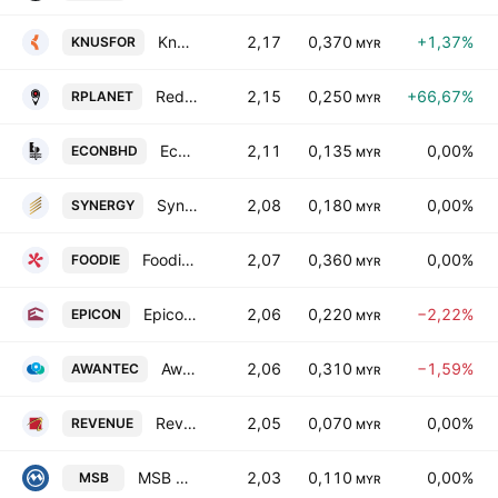
Knusford Bhd.
2,17
0,370
+1,37%
KNUSFOR
MYR
RedPlanet Bhd
2,15
0,250
+66,67%
RPLANET
MYR
Econpile Holdings Bhd
2,11
0,135
0,00%
ECONBHD
MYR
Synergy House Bhd
2,08
0,180
0,00%
SYNERGY
MYR
Foodie Media Berhad
2,07
0,360
0,00%
FOODIE
MYR
Epicon Bhd
2,06
0,220
−2,22%
EPICON
MYR
AwanBiru Technology Bhd.
2,06
0,310
−1,59%
AWANTEC
MYR
Revenue Group Bhd.
2,05
0,070
0,00%
REVENUE
MYR
MSB Global Group Bhd.
2,03
0,110
0,00%
MSB
MYR