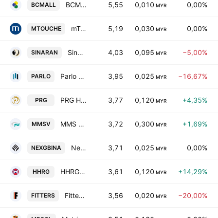
BCM Alliance Bhd.
5,55
0,010
0,00%
BCMALL
MYR
mTouche Technology Bhd.
5,19
0,030
0,00%
MTOUCHE
MYR
Sinaran Advance Group Bhd
4,03
0,095
−5,00%
SINARAN
MYR
Parlo Bhd
3,95
0,025
−16,67%
PARLO
MYR
PRG Holdings Berhad
3,77
0,120
+4,35%
PRG
MYR
MMS Ventures Bhd.
3,72
0,300
+1,69%
MMSV
MYR
NexG Bina Berhad
3,71
0,025
0,00%
NEXGBINA
MYR
HHRG BERHAD
3,61
0,120
+14,29%
HHRG
MYR
Fitters Diversified Bhd.
3,56
0,020
−20,00%
FITTERS
MYR