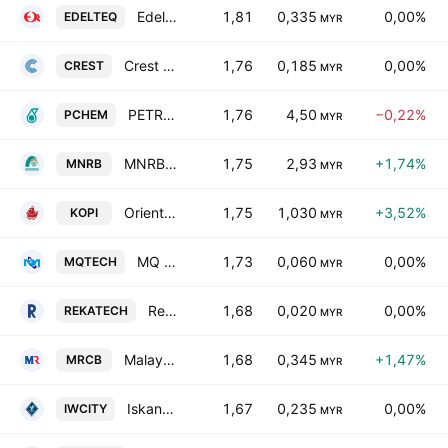
Edelteq Holdings Bhd
1,81
0,335
0,00%
EDELTEQ
MYR
Crest Group Bhd.
1,76
0,185
0,00%
CREST
MYR
PETRONAS Chemicals Group Bhd.
1,76
4,50
−0,22%
PCHEM
MYR
MNRB Holdings Bhd.
1,75
2,93
+1,74%
MNRB
MYR
Oriental Kopi Holdings Bhd.
1,75
1,030
+3,52%
KOPI
MYR
MQ Technology Bhd.
1,73
0,060
0,00%
MQTECH
MYR
Rekatech Capital Bhd
1,68
0,020
0,00%
REKATECH
MYR
Malaysian Resources Corp. Bhd.
1,68
0,345
+1,47%
MRCB
MYR
Iskandar Waterfront City Berhad
1,67
0,235
0,00%
IWCITY
MYR