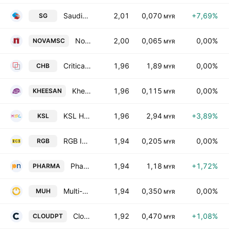
Saudigold Group Bhd
2,01
0,070
+7,69%
SG
MYR
Nova MSC Bhd.
2,00
0,065
0,00%
NOVAMSC
MYR
Critical Holdings Bhd.
1,96
1,89
0,00%
CHB
MYR
Khee San Bhd.
1,96
0,115
0,00%
KHEESAN
MYR
KSL Holdings Bhd.
1,96
2,94
+3,89%
KSL
MYR
RGB International Bhd.
1,94
0,205
0,00%
RGB
MYR
Pharmaniaga Bhd.
1,94
1,18
+1,72%
PHARMA
MYR
Multi-Usage Holdings Bhd.
1,94
0,350
0,00%
MUH
MYR
Cloudpoint Technology Bhd
1,92
0,470
+1,08%
CLOUDPT
MYR