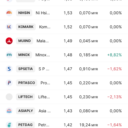
Ni Hsin Group Bhd
1,53
0,070
0,00%
NIHSIN
MYR
Komarkcorp Bhd.
1,52
0,070
0,00%
KOMARK
MYR
Malayan United Industries Bhd.
1,49
0,045
0,00%
MUIIND
MYR
Minox International Group Bhd
1,48
0,185
+8,82%
MINOX
MYR
S P Setia Bhd.
1,47
0,910
−1,62%
SPSETIA
MYR
Protasco Bhd.
1,45
0,220
0,00%
PRTASCO
MYR
Liftech Group Berhad
1,45
0,230
−2,13%
LIFTECH
L
MYR
Asia Poly Holdings Bhd.
1,43
0,080
0,00%
ASIAPLY
MYR
Petronas Dagangan Bhd.
1,42
19,24
−1,64%
PETDAG
MYR