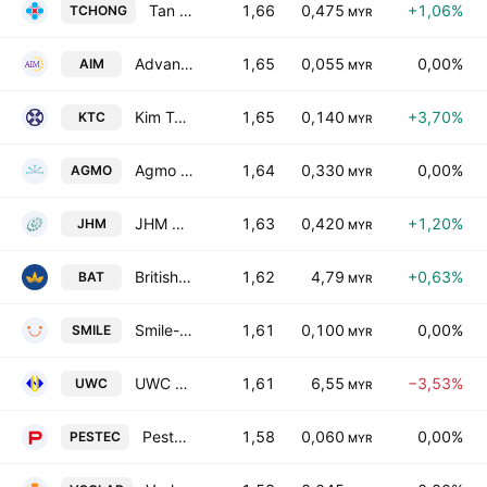
Tan Chong Motor Holdings Bhd.
1,66
0,475
+1,06%
TCHONG
MYR
Advance Information Marketing Bhd.
1,65
0,055
0,00%
AIM
MYR
Kim Teck Cheong Consolidated Bhd.
1,65
0,140
+3,70%
KTC
MYR
Agmo Holdings Bhd.
1,64
0,330
0,00%
AGMO
MYR
JHM Consolidation Bhd.
1,63
0,420
+1,20%
JHM
MYR
British American Tobacco Malaysia Bhd.
1,62
4,79
+0,63%
BAT
MYR
Smile-Link Healthcare Global Bhd.
1,61
0,100
0,00%
SMILE
MYR
UWC Bhd.
1,61
6,55
−3,53%
UWC
MYR
Pestec International Berhad
1,58
0,060
0,00%
PESTEC
MYR