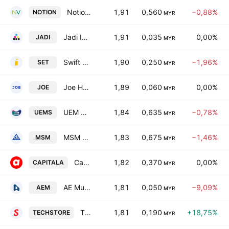
Notion VTec Bhd.
1,91
0,560
−0,88%
NOTION
MYR
Jadi Imaging Holdings Bhd.
1,91
0,035
0,00%
JADI
MYR
Swift Energy Technology Bhd.
1,90
0,250
−1,96%
SET
MYR
Joe Holding Bhd.
1,89
0,060
0,00%
JOE
MYR
UEM Sunrise Bhd.
1,84
0,635
−0,78%
UEMS
MYR
MSM Malaysia Holdings Bhd.
1,83
0,675
−1,46%
MSM
MYR
Capital A Berhad
1,82
0,370
0,00%
CAPITALA
MYR
AE Multi Holdings Bhd.
1,81
0,050
−9,09%
AEM
MYR
TECHSTORE BERHAD
1,81
0,190
+18,75%
TECHSTORE
MYR