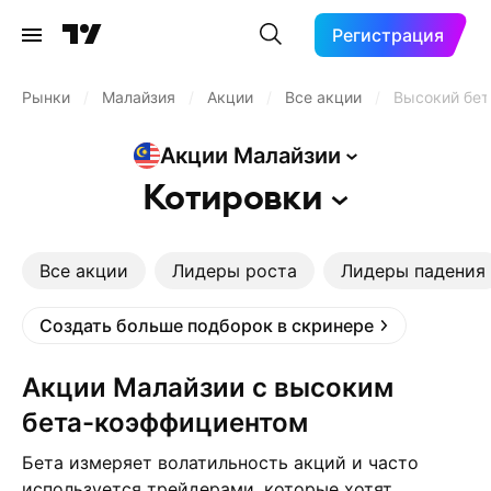
Регистрация
Рынки
/
Малайзия
/
Акции
/
Все акции
/
Высокий бет
Акции
Малайзии
Котировки
Все акции
Лидеры роста
Лидеры падения
Создать больше подборок в скринере
Акции Малайзии с высоким
бета-коэффициентом
Бета измеряет волатильность акций и часто
используется трейдерами, которые хотят