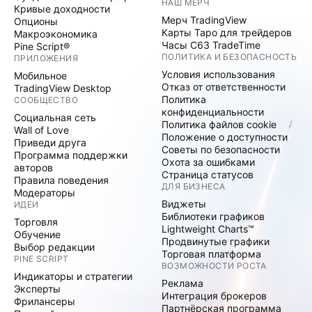
НАШ МЕРЧ
Кривые доходности
Мерч TradingView
Опционы
Карты Таро для трейдеров
Макроэкономика
Часы C63 TradeTime
Pine Script®
ПОЛИТИКА И БЕЗОПАСНОСТЬ
ПРИЛОЖЕНИЯ
Условия использования
Мобильное
Отказ от ответственности
TradingView Desktop
Политика
СООБЩЕСТВО
конфиденциальности
Социальная сеть
Политика файлов cookie
Wall of Love
Положение о доступности
Приведи друга
Советы по безопасности
Программа поддержки
Охота за ошибками
авторов
Страница статусов
Правила поведения
ДЛЯ БИЗНЕСА
Модераторы
Виджеты
ИДЕИ
Библиотеки графиков
Торговля
Lightweight Charts™
Обучение
Продвинутые графики
Выбор редакции
Торговая платформа
PINE SCRIPT
ВОЗМОЖНОСТИ РОСТА
Индикаторы и стратегии
Реклама
Эксперты
Интеграция брокеров
Фрилансеры
Партнёрская программа