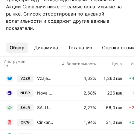
Акции Словении ниже — самые волатильные на
рынке. Список отсортирован по дневной
волатильности и содержит другие важные
показатели.
Обзор
Ещё
Динамика
Теханализ
Оценка стои
Инструмент
Волатильность
Цена
И
Vzajemna zdravstvena zavarovalnica d.d.
4,62%
1,360
+4
VZZR
EUR
Nova Ljubljanska banka d.d.
2,68%
226
−1
NLBR
EUR
SALUS, Ljubljana, d.d.
2,27%
66,0
−2
SALR
EUR
Cinkarna Celje dd
1,94%
31,0
+0
CICG
EUR