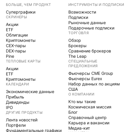
БОЛЬШЕ, ЧЕМ ПРОДУКТ
ИНСТРУМЕНТЫ И ПОДПИСКИ
Суперграфики
Возможности
СКРИНЕРЫ
Подписки
Рыночные данные
Акции
Подарочные подписки
ETF
ТОРГОВЛЯ
Облигации
Криптомонеты
Обзор
CEX-пары
Брокеры
DEX-пары
Сравнение брокеров
Pine
The Leap
ТЕПЛОВЫЕ КАРТЫ
СПЕЦИАЛЬНЫЕ
ПРЕДЛОЖЕНИЯ
Акции
Фьючерсы CME Group
ETF
Фьючерсы Eurex
Криптомонеты
Набор данных по акциям
КАЛЕНДАРИ
США
Экономические данные
О КОМПАНИИ
Прибыль
Кто мы такие
Дивиденды
Космическая миссия
IPO
Блог
ДРУГИЕ ПРОДУКТЫ
Справочный центр
Лента новостей
Карьера и вакансии
Портфели
Медиа-кит
Фундаментальные графики