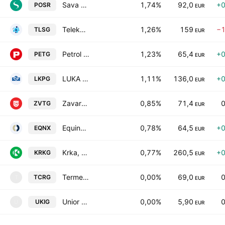
Sava Re,d.d
1,74%
92,0
+0
POSR
EUR
Telekom Slovenije dd
1,26%
159
−1
TLSG
EUR
Petrol dd Ljubljana
1,23%
65,4
+0
PETG
EUR
LUKA KOPER d.d.
1,11%
136,0
+0
LKPG
EUR
Zavarovalnica Triglav dd
0,85%
71,4
ZVTG
EUR
Equinox Nepremicnine dd
0,78%
64,5
+0
EQNX
EUR
Krka, d. d., Novo mesto
0,77%
260,5
+0
KRKG
EUR
Terme Catez d.d.
0,00%
69,0
TCRG
T
EUR
Unior dd
0,00%
5,90
UKIG
U
EUR