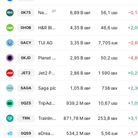
ДР
New Oriental Education & Technology Group, Inc. Sponsored ADR
6,89 B
56,1
−0,
0K75
GBP
USD
H&R Block, Inc.
4,35 B
46,6
+2,
0HOB
GBP
USD
TUI AG
3,35 B
7,705
−0,
0ACY
GBP
EUR
Planet Fitness, Inc. Class A
2,95 B
50,2
−4,
0KJD
GBP
USD
Jet2 PLC
2,86 B
1 590
+0,
JET2
GBP
GBX
Saga plc
1,05 B
738
+2,
SAGA
GBP
GBX
TripAdvisor, Inc.
939,2 M
10,67
+1,
0QZS
GBP
USD
Trainline Plc
871,78 M
253,8
+3,
TRN
GBP
GBX
eDreams ODIGEO
534,2 M
5,56
−1,
0QS9
GBP
EUR