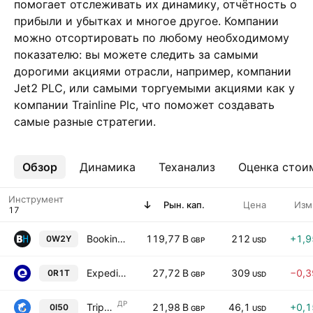
помогает отслеживать их динамику, отчётность о
прибыли и убытках и многое другое. Компании
можно отсортировать по любому необходимому
показателю: вы можете следить за самыми
дорогими акциями отрасли, например, компании
Jet2 PLC, или самыми торгуемыми акциями как у
компании Trainline Plc, что поможет создавать
самые разные стратегии.
Обзор
Ещё
Динамика
Теханализ
Оценка стои
Инструмент
Рын. кап.
Цена
Изм
Booking Holdings Inc.
119,77 B
212
+1,
0W2Y
GBP
USD
Expedia Group, Inc.
27,72 B
309
−0,
0R1T
GBP
USD
ДР
Trip.com Group Ltd. Sponsored ADR
21,98 B
46,1
+0,
0I50
GBP
USD