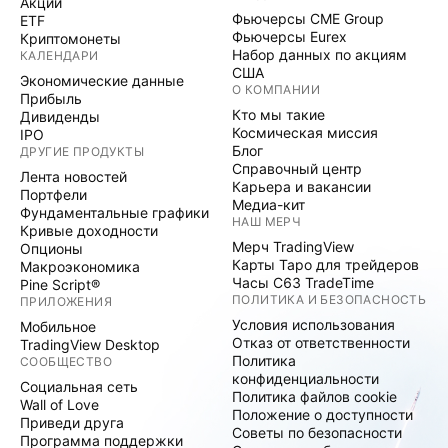
Акции
Фьючерсы CME Group
ETF
Фьючерсы Eurex
Криптомонеты
Набор данных по акциям
КАЛЕНДАРИ
США
Экономические данные
О КОМПАНИИ
Прибыль
Кто мы такие
Дивиденды
Космическая миссия
IPO
Блог
ДРУГИЕ ПРОДУКТЫ
Справочный центр
Лента новостей
Карьера и вакансии
Портфели
Медиа-кит
Фундаментальные графики
НАШ МЕРЧ
Кривые доходности
Мерч TradingView
Опционы
Карты Таро для трейдеров
Макроэкономика
Часы C63 TradeTime
Pine Script®
ПОЛИТИКА И БЕЗОПАСНОСТЬ
ПРИЛОЖЕНИЯ
Условия использования
Мобильное
Отказ от ответственности
TradingView Desktop
Политика
СООБЩЕСТВО
конфиденциальности
Социальная сеть
Политика файлов cookie
Wall of Love
Положение о доступности
Приведи друга
Советы по безопасности
Программа поддержки