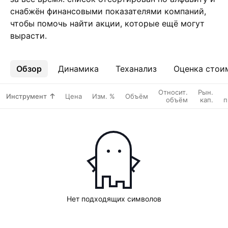
снабжён финансовыми показателями компаний,
чтобы помочь найти акции, которые ещё могут
вырасти.
Обзор
Ещё
Динамика
Теханализ
Оценка стои
Относит.
Рын.
Инструмент
Цена
Изм. %
Объём
объём
кап.
п
Нет подходящих символов