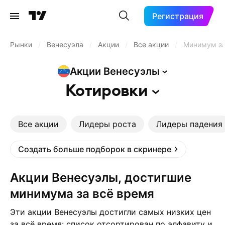
Регистрация
Рынки
/
Венесуэла
/
Акции
/
Все акции
/
Минимум за
Акции
Венесуэлы
Котировки
Все акции
Лидеры роста
Лидеры падения
Создать больше подборок в скринере
Акции Венесуэлы, достигшие
минимума за всё время
Эти акции Венесуэлы достигли самых низких цен
за всё время: список отсортирован по алфавиту и