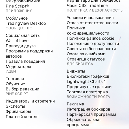
Карты Таро для трейдеров
Макроэкономика
Часы C63 TradeTime
Pine Script®
ПОЛИТИКА И БЕЗОПАСНОСТЬ
ПРИЛОЖЕНИЯ
Условия использования
Мобильное
Отказ от ответственности
TradingView Desktop
Политика
СООБЩЕСТВО
конфиденциальности
Социальная сеть
Политика файлов cookie
Wall of Love
Положение о доступности
Приведи друга
Советы по безопасности
Программа поддержки
Охота за ошибками
авторов
Страница статусов
Правила поведения
ДЛЯ БИЗНЕСА
Модераторы
Виджеты
ИДЕИ
Библиотеки графиков
Торговля
Lightweight Charts™
Обучение
Продвинутые графики
Выбор редакции
Торговая платформа
PINE SCRIPT
ВОЗМОЖНОСТИ РОСТА
Индикаторы и стратегии
Реклама
Эксперты
Интеграция брокеров
Фрилансеры
Партнёрская программа
Платный контент
Образовательная
программа