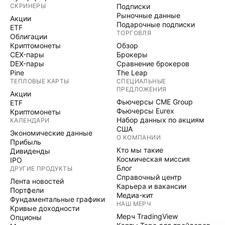
СКРИНЕРЫ
Подписки
Рыночные данные
Акции
Подарочные подписки
ETF
ТОРГОВЛЯ
Облигации
Криптомонеты
Обзор
CEX-пары
Брокеры
DEX-пары
Сравнение брокеров
Pine
The Leap
ТЕПЛОВЫЕ КАРТЫ
СПЕЦИАЛЬНЫЕ
ПРЕДЛОЖЕНИЯ
Акции
Фьючерсы CME Group
ETF
Фьючерсы Eurex
Криптомонеты
Набор данных по акциям
КАЛЕНДАРИ
США
Экономические данные
О КОМПАНИИ
Прибыль
Кто мы такие
Дивиденды
Космическая миссия
IPO
Блог
ДРУГИЕ ПРОДУКТЫ
Справочный центр
Лента новостей
Карьера и вакансии
Портфели
Медиа-кит
Фундаментальные графики
НАШ МЕРЧ
Кривые доходности
Мерч TradingView
Опционы