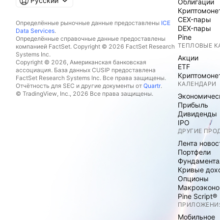
Русский
Облигации
Криптомоне
CEX-пары
Определённые рыночные данные предоставлены
ICE
DEX-пары
Data Services
.
Pine
Определённые справочные данные предоставлены
ТЕПЛОВЫЕ К
компанией FactSet. Copyright © 2026 FactSet Research
Systems Inc.
Акции
Copyright © 2026, Американская банковская
ETF
ассоциация. База данных CUSIP предоставлена
Криптомоне
FactSet Research Systems Inc. Все права защищены.
КАЛЕНДАРИ
Отчётность для SEC и другие документы от
Quartr
.
© TradingView, Inc., 2026 Все права защищены.
Экономичес
Прибыль
Дивиденды
IPO
ДРУГИЕ ПРО
Лента новос
Портфели
Фундамента
Кривые дох
Опционы
Макроэконо
Pine Script®
ПРИЛОЖЕНИ
Мобильное