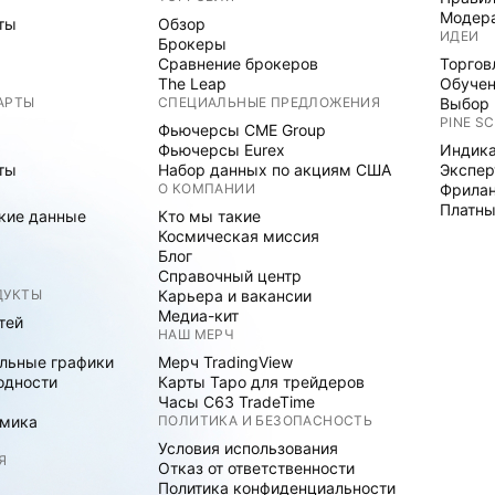
Модер
ты
Обзор
ИДЕИ
Брокеры
Сравнение брокеров
Торгов
The Leap
Обуче
АРТЫ
СПЕЦИАЛЬНЫЕ ПРЕДЛОЖЕНИЯ
Выбор 
PINE SC
Фьючерсы CME Group
Фьючерсы Eurex
Индика
ты
Набор данных по акциям США
Экспе
О КОМПАНИИ
Фрила
Платны
кие данные
Кто мы такие
Космическая миссия
Блог
Справочный центр
ДУКТЫ
Карьера и вакансии
Медиа-кит
тей
НАШ МЕРЧ
льные графики
Мерч TradingView
одности
Карты Таро для трейдеров
Часы C63 TradeTime
мика
ПОЛИТИКА И БЕЗОПАСНОСТЬ
Условия использования
Я
Отказ от ответственности
Политика конфиденциальности