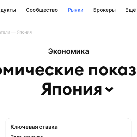
одукты
Сообщество
Рынки
Брокеры
Ещё
атели — Япония
Экономика
мические показ
Япония
Ключевая ставка
Посл. значение