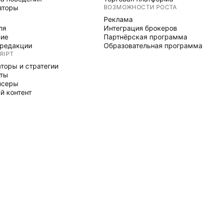
аторы
ВОЗМОЖНОСТИ РОСТА
Реклама
ля
Интеграция брокеров
ние
Партнёрская программа
редакции
Образовательная программа
RIPT
торы и стратегии
рты
нсеры
й контент