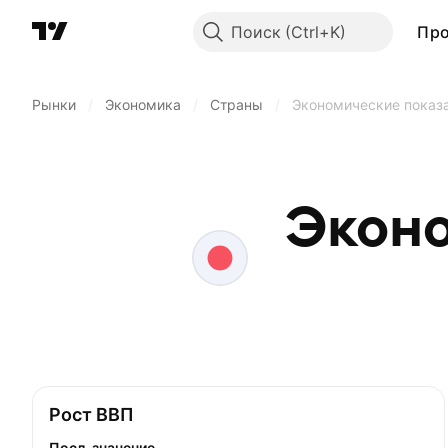
Поиск
Пр
Рынки
/
Экономика
/
Страны
/
Экономические показ
Эконо
Рост ВВП
Посл. значение