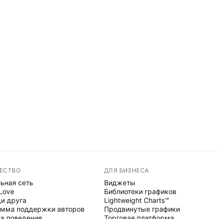
ЕСТВО
ДЛЯ БИЗНЕСА
ьная сеть
Виджеты
 Love
Библиотеки графиков
и друга
Lightweight Charts™
мма поддержки авторов
Продвинутые графики
а поведения
Торговая платформа