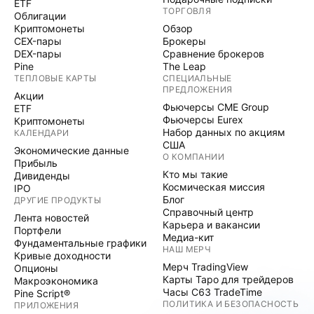
ETF
ТОРГОВЛЯ
Облигации
Криптомонеты
Обзор
CEX-пары
Брокеры
DEX-пары
Сравнение брокеров
Pine
The Leap
ТЕПЛОВЫЕ КАРТЫ
СПЕЦИАЛЬНЫЕ
ПРЕДЛОЖЕНИЯ
Акции
Фьючерсы CME Group
ETF
Фьючерсы Eurex
Криптомонеты
Набор данных по акциям
КАЛЕНДАРИ
США
Экономические данные
О КОМПАНИИ
Прибыль
Кто мы такие
Дивиденды
Космическая миссия
IPO
Блог
ДРУГИЕ ПРОДУКТЫ
Справочный центр
Лента новостей
Карьера и вакансии
Портфели
Медиа-кит
Фундаментальные графики
НАШ МЕРЧ
Кривые доходности
Мерч TradingView
Опционы
Карты Таро для трейдеров
Макроэкономика
Часы C63 TradeTime
Pine Script®
ПОЛИТИКА И БЕЗОПАСНОСТЬ
ПРИЛОЖЕНИЯ