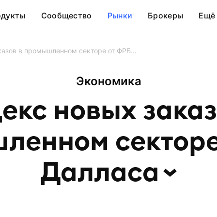
одукты
Сообщество
Рынки
Брокеры
Ещё
казов в промышленном секторе от ФРБ…
Экономика
екс новых заказ
ленном секторе
Далласа