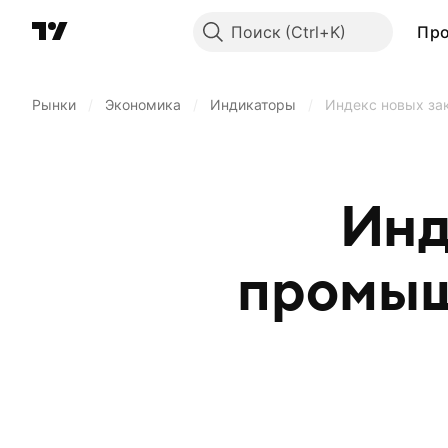
Поиск
Пр
Рынки
/
Экономика
/
Индикаторы
/
Индекс новых за
Инд
промыш