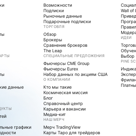
ки
Возможности
Социал
Подписки
Wall of
Рыночные данные
Привед
Подарочные подписки
Програ
ТОРГОВЛЯ
Правил
Модер
ты
Обзор
ИДЕИ
Брокеры
Сравнение брокеров
Торгов
The Leap
Обуче
АРТЫ
СПЕЦИАЛЬНЫЕ ПРЕДЛОЖЕНИЯ
Выбор 
PINE SC
Фьючерсы CME Group
Фьючерсы Eurex
Индика
ты
Набор данных по акциям США
Экспе
О КОМПАНИИ
Фрила
Платны
кие данные
Кто мы такие
Космическая миссия
Блог
Справочный центр
ДУКТЫ
Карьера и вакансии
Медиа-кит
тей
НАШ МЕРЧ
льные графики
Мерч TradingView
одности
Карты Таро для трейдеров