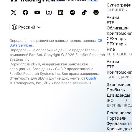
Суперграфи
СКРИНЕРЫ
Акции
ETF
Русский
Облигации
Криптомоне
CEX-пары
Определённые рыночные данные предоставлены
ICE
DEX-пары
Data Services
.
Pine
Определённые справочные данные предоставлены
ТЕПЛОВЫЕ К
компанией FactSet. Copyright © 2026 FactSet Research
Systems Inc.
Акции
Copyright © 2026, Американская банковская
ETF
ассоциация. База данных CUSIP предоставлена
Криптомоне
FactSet Research Systems Inc. Все права защищены.
КАЛЕНДАРИ
Отчётность для SEC и другие документы от
Quartr
.
© TradingView, Inc., 2026 Все права защищены.
Экономичес
Прибыль
Дивиденды
IPO
ДРУГИЕ ПРО
Лента новос
Портфели
Фундамента
Кривые дох