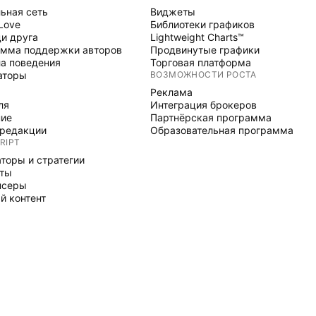
ьная сеть
Виджеты
 Love
Библиотеки графиков
и друга
Lightweight Charts™
мма поддержки авторов
Продвинутые графики
а поведения
Торговая платформа
аторы
ВОЗМОЖНОСТИ РОСТА
Реклама
ля
Интеграция брокеров
ние
Партнёрская программа
редакции
Образовательная программа
RIPT
торы и стратегии
рты
нсеры
й контент