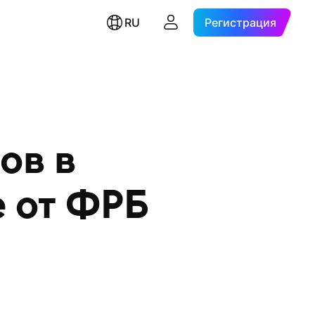
RU
Регистрация
ов в
 от ФРБ