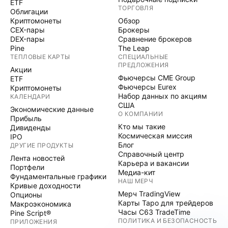
ETF
ТОРГОВЛЯ
Облигации
Криптомонеты
Обзор
CEX-пары
Брокеры
DEX-пары
Сравнение брокеров
Pine
The Leap
ТЕПЛОВЫЕ КАРТЫ
СПЕЦИАЛЬНЫЕ
ПРЕДЛОЖЕНИЯ
Акции
Фьючерсы CME Group
ETF
Фьючерсы Eurex
Криптомонеты
Набор данных по акциям
КАЛЕНДАРИ
США
Экономические данные
О КОМПАНИИ
Прибыль
Кто мы такие
Дивиденды
Космическая миссия
IPO
Блог
ДРУГИЕ ПРОДУКТЫ
Справочный центр
Лента новостей
Карьера и вакансии
Портфели
Медиа-кит
Фундаментальные графики
НАШ МЕРЧ
Кривые доходности
Мерч TradingView
Опционы
Карты Таро для трейдеров
Макроэкономика
Часы C63 TradeTime
Pine Script®
ПОЛИТИКА И БЕЗОПАСНОСТЬ
ПРИЛОЖЕНИЯ