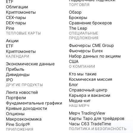
ETF
ТОРГОВЛЯ
Облигации
Криптомонеты
Обзор
CEX-пары
Брокеры
DEX-пары
Сравнение брокеров
Pine
The Leap
ТЕПЛОВЫЕ КАРТЫ
СПЕЦИАЛЬНЫЕ
ПРЕДЛОЖЕНИЯ
Акции
Фьючерсы CME Group
ETF
Фьючерсы Eurex
Криптомонеты
Набор данных по акциям
КАЛЕНДАРИ
США
Экономические данные
О КОМПАНИИ
Прибыль
Кто мы такие
Дивиденды
Космическая миссия
IPO
Блог
ДРУГИЕ ПРОДУКТЫ
Справочный центр
Лента новостей
Карьера и вакансии
Портфели
Медиа-кит
Фундаментальные графики
НАШ МЕРЧ
Кривые доходности
Мерч TradingView
Опционы
Карты Таро для трейдеров
Макроэкономика
Часы C63 TradeTime
Pine Script®
ПОЛИТИКА И БЕЗОПАСНОСТЬ
ПРИЛОЖЕНИЯ