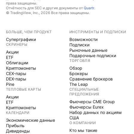
права защищены.
Отчётность для SEC и другие документы от
Quartr
.
© TradingView, Inc., 2026 Все права защищены.
БОЛЬШЕ, ЧЕМ ПРОДУКТ
ИНСТРУМЕНТЫ И ПОДПИСКИ
Суперграфики
Возможности
СКРИНЕРЫ
Подписки
Рыночные данные
Акции
Подарочные подписки
ETF
ТОРГОВЛЯ
Облигации
Криптомонеты
Обзор
CEX-пары
Брокеры
DEX-пары
Сравнение брокеров
Pine
The Leap
ТЕПЛОВЫЕ КАРТЫ
СПЕЦИАЛЬНЫЕ
ПРЕДЛОЖЕНИЯ
Акции
Фьючерсы CME Group
ETF
Фьючерсы Eurex
Криптомонеты
Набор данных по акциям
КАЛЕНДАРИ
США
Экономические данные
О КОМПАНИИ
Прибыль
Кто мы такие
Дивиденды