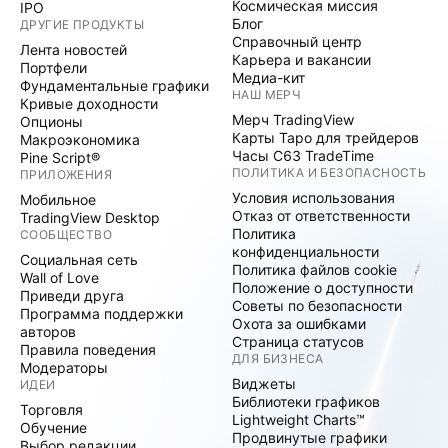
Космическая миссия
IPO
Блог
ДРУГИЕ ПРОДУКТЫ
Справочный центр
Лента новостей
Карьера и вакансии
Портфели
Медиа-кит
Фундаментальные графики
НАШ МЕРЧ
Кривые доходности
Мерч TradingView
Опционы
Карты Таро для трейдеров
Макроэкономика
Часы C63 TradeTime
Pine Script®
ПОЛИТИКА И БЕЗОПАСНОСТЬ
ПРИЛОЖЕНИЯ
Условия использования
Мобильное
Отказ от ответственности
TradingView Desktop
Политика
СООБЩЕСТВО
конфиденциальности
Социальная сеть
Политика файлов cookie
Wall of Love
Положение о доступности
Приведи друга
Советы по безопасности
Программа поддержки
Охота за ошибками
авторов
Страница статусов
Правила поведения
ДЛЯ БИЗНЕСА
Модераторы
Виджеты
ИДЕИ
Библиотеки графиков
Торговля
Lightweight Charts™
Обучение
Продвинутые графики
Выбор редакции