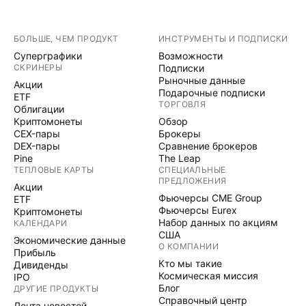
БОЛЬШЕ, ЧЕМ ПРОДУКТ
ИНСТРУМЕНТЫ И ПОДПИСКИ
Суперграфики
Возможности
СКРИНЕРЫ
Подписки
Рыночные данные
Акции
Подарочные подписки
ETF
ТОРГОВЛЯ
Облигации
Криптомонеты
Обзор
CEX-пары
Брокеры
DEX-пары
Сравнение брокеров
Pine
The Leap
ТЕПЛОВЫЕ КАРТЫ
СПЕЦИАЛЬНЫЕ
ПРЕДЛОЖЕНИЯ
Акции
Фьючерсы CME Group
ETF
Фьючерсы Eurex
Криптомонеты
Набор данных по акциям
КАЛЕНДАРИ
США
Экономические данные
О КОМПАНИИ
Прибыль
Кто мы такие
Дивиденды
Космическая миссия
IPO
Блог
ДРУГИЕ ПРОДУКТЫ
Справочный центр
Лента новостей