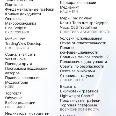
Карьера и вакансии
Портфели
Медиа-кит
Фундаментальные графики
НАШ МЕРЧ
Кривые доходности
Мерч TradingView
Опционы
Карты Таро для трейдеров
Макроэкономика
Часы C63 TradeTime
Pine Script®
ПОЛИТИКА И БЕЗОПАСНОСТЬ
ПРИЛОЖЕНИЯ
Условия использования
Мобильное
Отказ от ответственности
TradingView Desktop
Политика
СООБЩЕСТВО
конфиденциальности
Социальная сеть
Политика файлов cookie
Wall of Love
Положение о доступности
Приведи друга
Советы по безопасности
Программа поддержки
Охота за ошибками
авторов
Страница статусов
Правила поведения
ДЛЯ БИЗНЕСА
Модераторы
Виджеты
ИДЕИ
Библиотеки графиков
Торговля
Lightweight Charts™
Обучение
Продвинутые графики
Выбор редакции
Торговая платформа
PINE SCRIPT
ВОЗМОЖНОСТИ РОСТА
Индикаторы и стратегии
Реклама