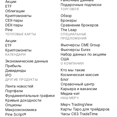
Акции
Подарочные подписки
ETF
ТОРГОВЛЯ
Облигации
Криптомонеты
Обзор
CEX-пары
Брокеры
DEX-пары
Сравнение брокеров
Pine
The Leap
ТЕПЛОВЫЕ КАРТЫ
СПЕЦИАЛЬНЫЕ
ПРЕДЛОЖЕНИЯ
Акции
Фьючерсы CME Group
ETF
Фьючерсы Eurex
Криптомонеты
Набор данных по акциям
КАЛЕНДАРИ
США
Экономические данные
О КОМПАНИИ
Прибыль
Кто мы такие
Дивиденды
Космическая миссия
IPO
Блог
ДРУГИЕ ПРОДУКТЫ
Справочный центр
Лента новостей
Карьера и вакансии
Портфели
Медиа-кит
Фундаментальные графики
НАШ МЕРЧ
Кривые доходности
Мерч TradingView
Опционы
Карты Таро для трейдеров
Макроэкономика
Часы C63 TradeTime
Pine Script®