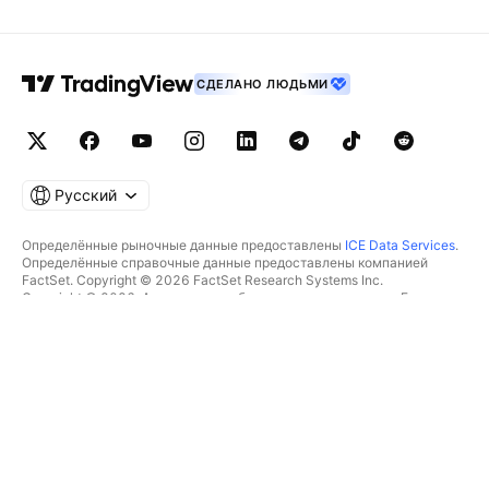
СДЕЛАНО ЛЮДЬМИ
Русский
Определённые рыночные данные предоставлены
ICE Data Services
.
Определённые справочные данные предоставлены компанией
FactSet. Copyright © 2026 FactSet Research Systems Inc.
Copyright © 2026, Американская банковская ассоциация. База
данных CUSIP предоставлена FactSet Research Systems Inc. Все
права защищены.
Отчётность для SEC и другие документы от
Quartr
.
© TradingView, Inc., 2026 Все права защищены.
БОЛЬШЕ, ЧЕМ ПРОДУКТ
ИНСТРУМЕНТЫ И ПОДПИСКИ
Суперграфики
Возможности
СКРИНЕРЫ
Подписки