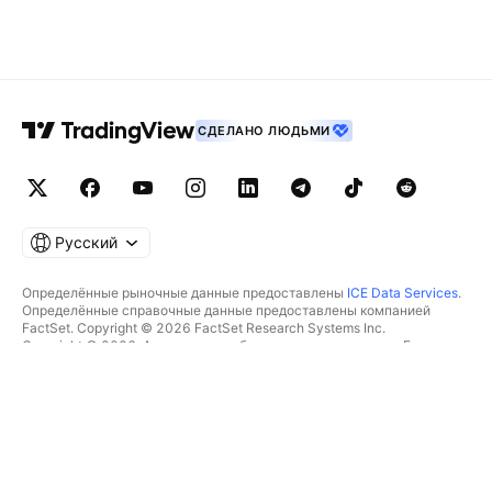
СДЕЛАНО ЛЮДЬМИ
Русский
Определённые рыночные данные предоставлены
ICE Data Services
.
Определённые справочные данные предоставлены компанией
FactSet. Copyright © 2026 FactSet Research Systems Inc.
Copyright © 2026, Американская банковская ассоциация. База
данных CUSIP предоставлена FactSet Research Systems Inc. Все
права защищены.
Отчётность для SEC и другие документы от
Quartr
.
© TradingView, Inc., 2026 Все права защищены.
БОЛЬШЕ, ЧЕМ ПРОДУКТ
ИНСТРУМЕНТЫ И ПОДПИСКИ