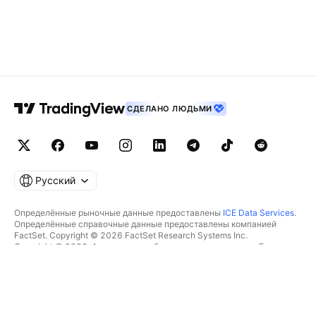
СДЕЛАНО ЛЮДЬМИ
Русский
Определённые рыночные данные предоставлены
ICE Data Services
.
Определённые справочные данные предоставлены компанией
FactSet. Copyright © 2026 FactSet Research Systems Inc.
Copyright © 2026, Американская банковская ассоциация. База
данных CUSIP предоставлена FactSet Research Systems Inc. Все
права защищены.
Отчётность для SEC и другие документы от
Quartr
.
© TradingView, Inc., 2026 Все права защищены.