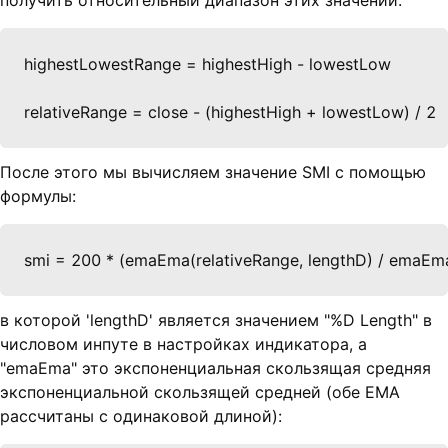
получить относительный диапазон этих значений:
highestLowestRange = highestHigh - lowestLow

relativeRange = close - (highestHigh + lowestLow) / 2
После этого мы вычисляем значение SMI с помощью
формулы:
smi = 200 * (emaEma(relativeRange, lengthD) / emaEm
в которой 'lengthD' является значением "%D Length" в
числовом инпуте в настройках индикатора, а
"emaEma" это экспоненциальная скользящая средняя
экспоненциальной скользящей средней (обе EMA
рассчитаны с одинаковой длиной):