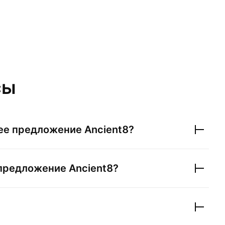
сы
ее предложение
Ancient8
?
 предложение
Ancient8
?