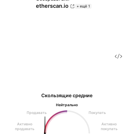
etherscan.io
+ ещё 1
Скользящие средние
Нейтрально
Продавать
Покупать
Активно
Активно
продавать
покупать