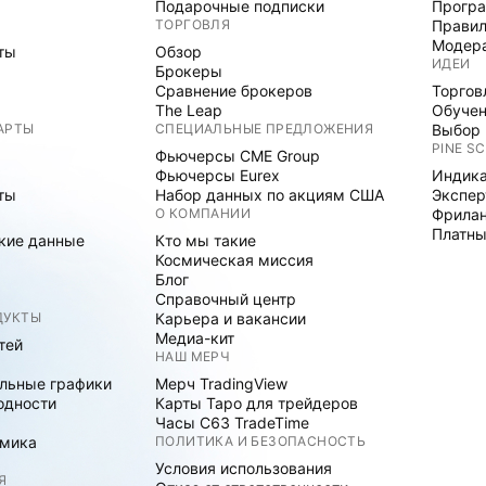
Подарочные подписки
Програ
ТОРГОВЛЯ
Правил
Модер
ты
Обзор
ИДЕИ
Брокеры
Сравнение брокеров
Торгов
The Leap
Обуче
АРТЫ
СПЕЦИАЛЬНЫЕ ПРЕДЛОЖЕНИЯ
Выбор 
PINE SC
Фьючерсы CME Group
Фьючерсы Eurex
Индика
ты
Набор данных по акциям США
Экспе
О КОМПАНИИ
Фрила
Платны
кие данные
Кто мы такие
Космическая миссия
Блог
Справочный центр
ДУКТЫ
Карьера и вакансии
Медиа-кит
тей
НАШ МЕРЧ
льные графики
Мерч TradingView
одности
Карты Таро для трейдеров
Часы C63 TradeTime
мика
ПОЛИТИКА И БЕЗОПАСНОСТЬ
Условия использования
Я