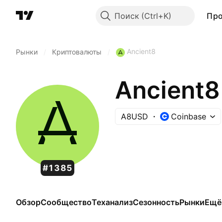
Поиск
Пр
Ancient8
Рынки
/
Криптовалюты
/
Ancient8
A8USD
Coinbase
#1385
Обзор
Сообщество
Теханализ
Сезонность
Рынки
Ещё