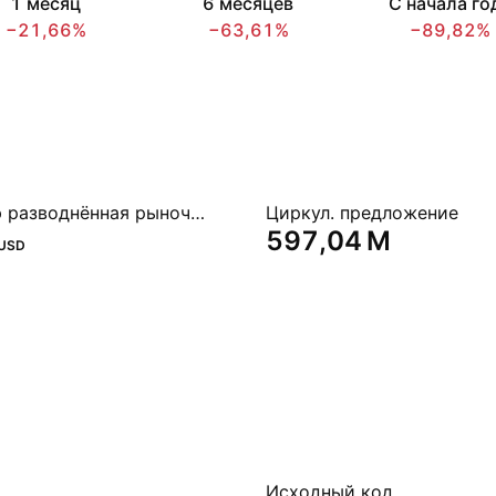
1 месяц
6 месяцев
С начала го
−21,66%
−63,61%
−89,82%
Полностью разводнённая рыночная капитализация
Циркул. предложение
‪597,04 M‬
USD
Исходный код