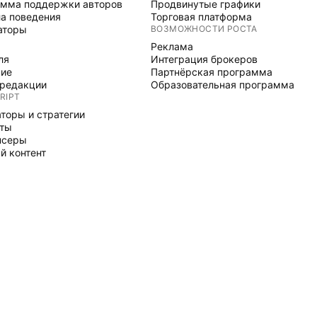
мма поддержки авторов
Продвинутые графики
а поведения
Торговая платформа
аторы
ВОЗМОЖНОСТИ РОСТА
Реклама
ля
Интеграция брокеров
ние
Партнёрская программа
редакции
Образовательная программа
RIPT
торы и стратегии
рты
нсеры
й контент