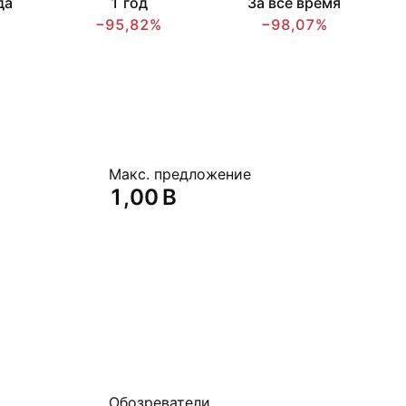
да
1 год
За всё время
−95,82%
−98,07%
Макс. предложение
‪1,00 B‬
Обозреватели