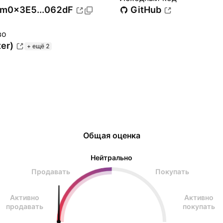
um
0x3E5...062dF
GitHub
во
ter)
+ ещё 2
Общая оценка
Нейтрально
Продавать
Покупать
Активно
Активно
продавать
покупать