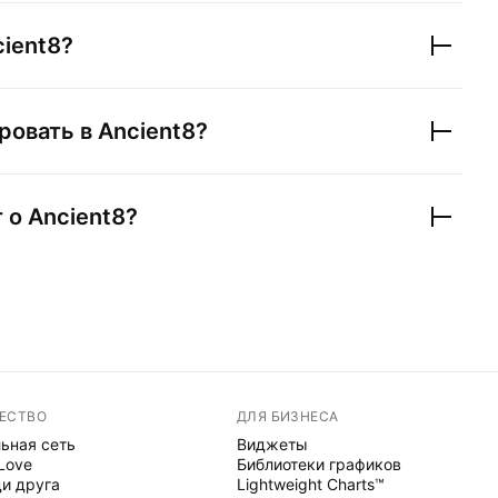
ient8
?
ровать в
Ancient8
?
т о
Ancient8
?
ЕСТВО
ДЛЯ БИЗНЕСА
ьная сеть
Виджеты
 Love
Библиотеки графиков
и друга
Lightweight Charts™