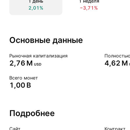
1 день
1 неделя
2,01%
−3,71%
Основные данные
Рыночная капитализация
‪2,76 M‬
‪4,62 M‬
USD
Всего монет
‪1,00 B‬
Подробнее
Сайт
Контракт