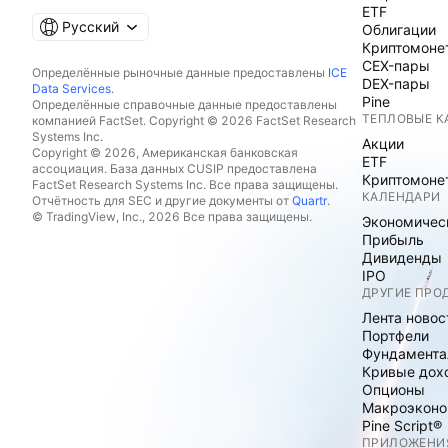
ETF
Русский
Облигации
Криптомоне
CEX-пары
Определённые рыночные данные предоставлены
ICE
DEX-пары
Data Services
.
Pine
Определённые справочные данные предоставлены
ТЕПЛОВЫЕ К
компанией FactSet. Copyright © 2026 FactSet Research
Systems Inc.
Акции
Copyright © 2026, Американская банковская
ETF
ассоциация. База данных CUSIP предоставлена
Криптомоне
FactSet Research Systems Inc. Все права защищены.
КАЛЕНДАРИ
Отчётность для SEC и другие документы от
Quartr
.
© TradingView, Inc., 2026 Все права защищены.
Экономичес
Прибыль
Дивиденды
IPO
ДРУГИЕ ПРО
Лента новос
Портфели
Фундамента
Кривые дох
Опционы
Макроэконо
Pine Script®
ПРИЛОЖЕНИ