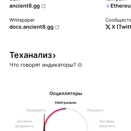
ancient8.gg
Ethere
Whitepaper
Сообщест
docs.ancient8.gg
X (Twit
Теханализ
Что говорят
индикаторы?
Осцилляторы
Нейтрально
Продавать
Покупать
Активно
Активно
продавать
покупать