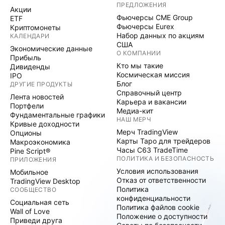
ПРЕДЛОЖЕНИЯ
Акции
Фьючерсы CME Group
ETF
Фьючерсы Eurex
Криптомонеты
Набор данных по акциям
КАЛЕНДАРИ
США
Экономические данные
О КОМПАНИИ
Прибыль
Кто мы такие
Дивиденды
Космическая миссия
IPO
Блог
ДРУГИЕ ПРОДУКТЫ
Справочный центр
Лента новостей
Карьера и вакансии
Портфели
Медиа-кит
Фундаментальные графики
НАШ МЕРЧ
Кривые доходности
Мерч TradingView
Опционы
Карты Таро для трейдеров
Макроэкономика
Часы C63 TradeTime
Pine Script®
ПОЛИТИКА И БЕЗОПАСНОСТЬ
ПРИЛОЖЕНИЯ
Условия использования
Мобильное
Отказ от ответственности
TradingView Desktop
Политика
СООБЩЕСТВО
конфиденциальности
Социальная сеть
Политика файлов cookie
Wall of Love
Положение о доступности
Приведи друга