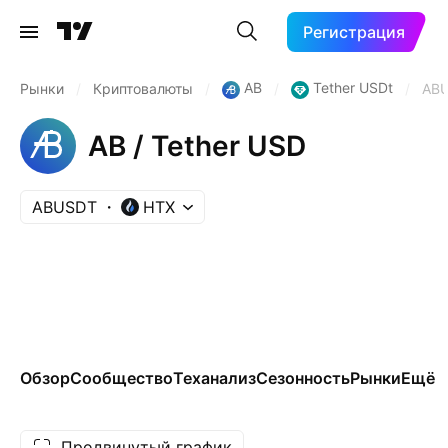
Регистрация
AB
Tether USDt
Рынки
/
Криптовалюты
/
/
/
AB
AB / Tether USD
ABUSDT
HTX
Обзор
Сообщество
Теханализ
Сезонность
Рынки
Ещё
Продвинутый график