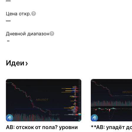
—
Цена откр.
—
Дневной диапазон
–
Идеи
AB: отскок от пола? уровни
**AB: упадёт д