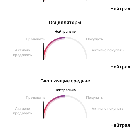
Нейтрал
Осцилляторы
Нейтрально
Продавать
Покупать
Активно
Активно покупать
продавать
Нейтрал
Скользящие средние
Нейтрально
Продавать
Покупать
Активно
Активно покупать
продавать
Нейтрал