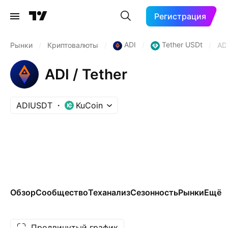
Регистрация
ADI
Tether USDt
Рынки
/
Криптовалюты
/
/
/
AD
ADI / Tether
ADIUSDT
KuCoin
Обзор
Сообщество
Теханализ
Сезонность
Рынки
Ещё
Продвинутый график