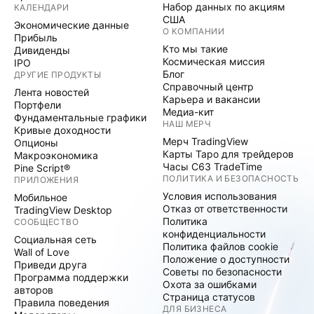
Набор данных по акциям
КАЛЕНДАРИ
США
Экономические данные
О КОМПАНИИ
Прибыль
Кто мы такие
Дивиденды
Космическая миссия
IPO
Блог
ДРУГИЕ ПРОДУКТЫ
Справочный центр
Лента новостей
Карьера и вакансии
Портфели
Медиа-кит
Фундаментальные графики
НАШ МЕРЧ
Кривые доходности
Мерч TradingView
Опционы
Карты Таро для трейдеров
Макроэкономика
Часы C63 TradeTime
Pine Script®
ПОЛИТИКА И БЕЗОПАСНОСТЬ
ПРИЛОЖЕНИЯ
Условия использования
Мобильное
Отказ от ответственности
TradingView Desktop
Политика
СООБЩЕСТВО
конфиденциальности
Социальная сеть
Политика файлов cookie
Wall of Love
Положение о доступности
Приведи друга
Советы по безопасности
Программа поддержки
Охота за ошибками
авторов
Страница статусов
Правила поведения
ДЛЯ БИЗНЕСА