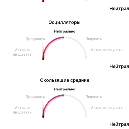
Нейтрал
Осцилляторы
Нейтрально
Продавать
Покупать
Активно
Активно покупать
продавать
Нейтрал
Скользящие средние
Нейтрально
Продавать
Покупать
Активно
Активно покупать
продавать
Нейтрал