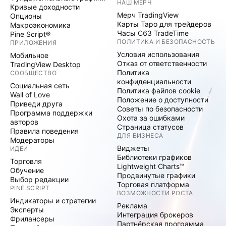
НАШ МЕРЧ
Кривые доходности
Мерч TradingView
Опционы
Карты Таро для трейдеров
Макроэкономика
Часы C63 TradeTime
Pine Script®
ПОЛИТИКА И БЕЗОПАСНОСТЬ
ПРИЛОЖЕНИЯ
Условия использования
Мобильное
Отказ от ответственности
TradingView Desktop
Политика
СООБЩЕСТВО
конфиденциальности
Социальная сеть
Политика файлов cookie
Wall of Love
Положение о доступности
Приведи друга
Советы по безопасности
Программа поддержки
Охота за ошибками
авторов
Страница статусов
Правила поведения
ДЛЯ БИЗНЕСА
Модераторы
Виджеты
ИДЕИ
Библиотеки графиков
Торговля
Lightweight Charts™
Обучение
Продвинутые графики
Выбор редакции
Торговая платформа
PINE SCRIPT
ВОЗМОЖНОСТИ РОСТА
Индикаторы и стратегии
Реклама
Эксперты
Интеграция брокеров
Фрилансеры
Партнёрская программа