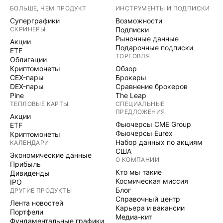
БОЛЬШЕ, ЧЕМ ПРОДУКТ
ИНСТРУМЕНТЫ И ПОДПИСКИ
Суперграфики
Возможности
СКРИНЕРЫ
Подписки
Рыночные данные
Акции
Подарочные подписки
ETF
ТОРГОВЛЯ
Облигации
Криптомонеты
Обзор
CEX-пары
Брокеры
DEX-пары
Сравнение брокеров
Pine
The Leap
ТЕПЛОВЫЕ КАРТЫ
СПЕЦИАЛЬНЫЕ
ПРЕДЛОЖЕНИЯ
Акции
Фьючерсы CME Group
ETF
Фьючерсы Eurex
Криптомонеты
Набор данных по акциям
КАЛЕНДАРИ
США
Экономические данные
О КОМПАНИИ
Прибыль
Кто мы такие
Дивиденды
Космическая миссия
IPO
Блог
ДРУГИЕ ПРОДУКТЫ
Справочный центр
Лента новостей
Карьера и вакансии
Портфели
Медиа-кит
Фундаментальные графики