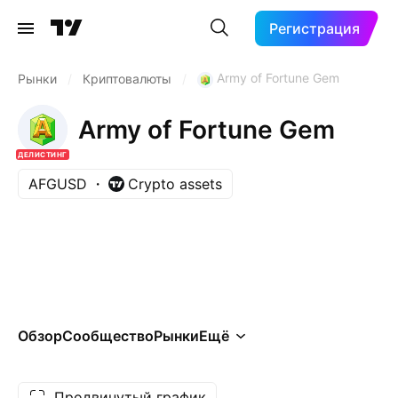
Регистрация
Army of Fortune Gem
Рынки
/
Криптовалюты
/
Army of Fortune Gem
ДЕЛИСТИНГ
AFGUSD
Crypto assets
Обзор
Сообщество
Рынки
Ещё
Продвинутый график