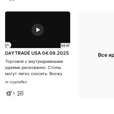
04:37
DAYTRADE USA 04.09.2025
Все и
Торговля с внутридневными
идеями рискованно. Стопы
могут легко сносить. Вхожу
только малыми позами. Если я
от cryptofiko
не у монитора, выхожу из
сделки.
1