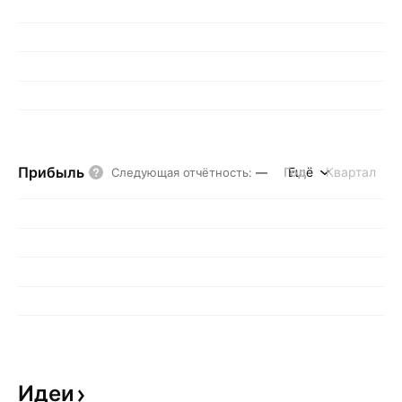
Прибыль
Год
Ещё
Квартал
Следующая отчётность
:
—
Идеи