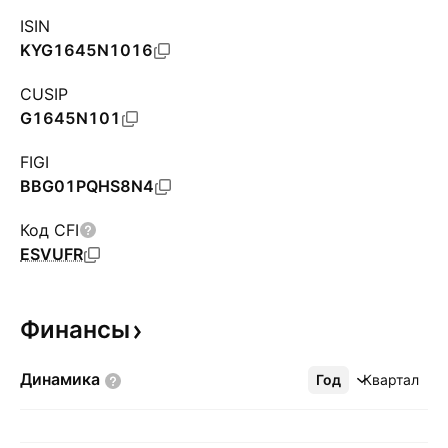
ISIN
KYG1645N1016
CUSIP
G1645N101
FIGI
BBG01PQHS8N4
Код CFI
ESVUFR
Финансы
Динамика
Год
Ещё
Квартал