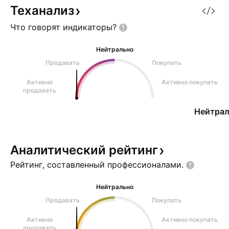
Теханализ
Что говорят
индикаторы?
Нейтрально
Продавать
Покупать
Активно
Активно покупать
продавать
Нейтрал
Аналитический
рейтинг
Рейтинг, составленный
профессионалами.
Нейтрально
Продавать
Покупать
Активно
Активно покупать
продавать