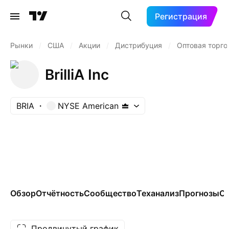
Регистрация
Рынки
/
США
/
Акции
/
Дистрибуция
/
Оптовая торго
BrilliA Inc
BRIA
NYSE American
Обзор
Отчётность
Сообщество
Теханализ
Прогнозы
Се
Продвинутый график