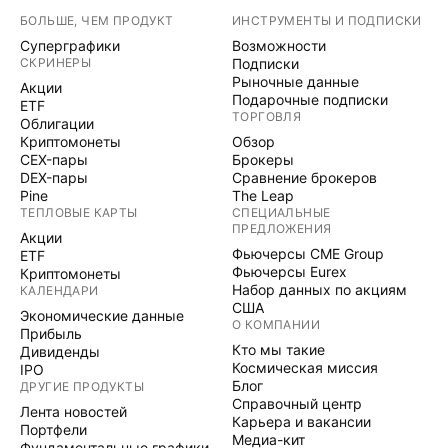
БОЛЬШЕ, ЧЕМ ПРОДУКТ
ИНСТРУМЕНТЫ И ПОДПИСКИ
Суперграфики
Возможности
СКРИНЕРЫ
Подписки
Рыночные данные
Акции
Подарочные подписки
ETF
ТОРГОВЛЯ
Облигации
Криптомонеты
Обзор
CEX-пары
Брокеры
DEX-пары
Сравнение брокеров
Pine
The Leap
ТЕПЛОВЫЕ КАРТЫ
СПЕЦИАЛЬНЫЕ
ПРЕДЛОЖЕНИЯ
Акции
Фьючерсы CME Group
ETF
Фьючерсы Eurex
Криптомонеты
Набор данных по акциям
КАЛЕНДАРИ
США
Экономические данные
О КОМПАНИИ
Прибыль
Кто мы такие
Дивиденды
Космическая миссия
IPO
Блог
ДРУГИЕ ПРОДУКТЫ
Справочный центр
Лента новостей
Карьера и вакансии
Портфели
Медиа-кит
Фундаментальные графики