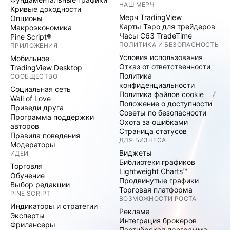
НАШ МЕРЧ
Кривые доходности
Мерч TradingView
Опционы
Карты Таро для трейдеров
Макроэкономика
Часы C63 TradeTime
Pine Script®
ПОЛИТИКА И БЕЗОПАСНОСТЬ
ПРИЛОЖЕНИЯ
Условия использования
Мобильное
Отказ от ответственности
TradingView Desktop
Политика
СООБЩЕСТВО
конфиденциальности
Социальная сеть
Политика файлов cookie
Wall of Love
Положение о доступности
Приведи друга
Советы по безопасности
Программа поддержки
Охота за ошибками
авторов
Страница статусов
Правила поведения
ДЛЯ БИЗНЕСА
Модераторы
Виджеты
ИДЕИ
Библиотеки графиков
Торговля
Lightweight Charts™
Обучение
Продвинутые графики
Выбор редакции
Торговая платформа
PINE SCRIPT
ВОЗМОЖНОСТИ РОСТА
Индикаторы и стратегии
Реклама
Эксперты
Интеграция брокеров
Фрилансеры
Партнёрская программа