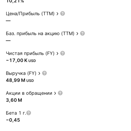
10,21%
Цена/Прибыль (TTM)
—
Баз. прибыль на акцию (TTM)
—
Чистая прибыль (FY)
‪−17,00 K‬
USD
Выручка (FY)
‪48,99 M‬
USD
Акции в обращении
‪3,60 M‬
Бета 1 г.
−0,45