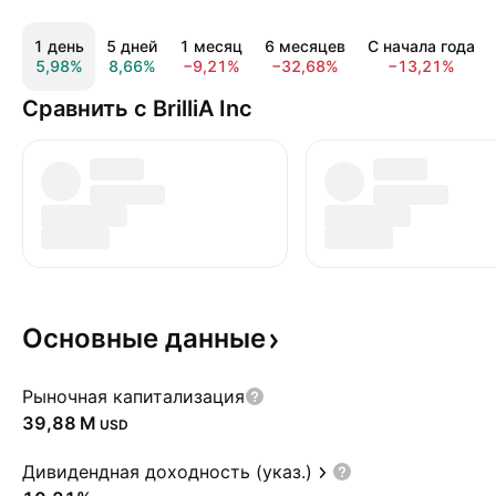
1 день
5 дней
1 месяц
6 месяцев
С начала года
5,98%
8,66%
−9,21%
−32,68%
−13,21%
Сравнить с BrilliA Inc
Основные
данные
Рыночная капитализация
‪39,88 M‬
USD
Дивидендная доходность (указ.)