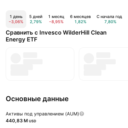
1 день
5 дней
1 месяц
6 месяцев
С начала года
−3,06%
2,79%
−8,95%
1,82%
7,80%
Сравнить с Invesco WilderHill Clean
Energy ETF
Основные данные
Активы под управлением (AUM)
‪440,83 M‬
USD