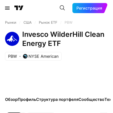
Регистрация
Рынки
/
США
/
Рынок ETF
/
PBW
Invesco WilderHill Clean
Energy ETF
PBW
NYSE American
Обзор
Профиль
Структура портфеля
Сообщество
Тех