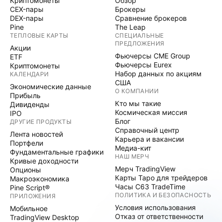
Криптомонеты
Обзор
CEX-пары
Брокеры
DEX-пары
Сравнение брокеров
Pine
The Leap
ТЕПЛОВЫЕ КАРТЫ
СПЕЦИАЛЬНЫЕ
ПРЕДЛОЖЕНИЯ
Акции
Фьючерсы CME Group
ETF
Фьючерсы Eurex
Криптомонеты
Набор данных по акциям
КАЛЕНДАРИ
США
Экономические данные
О КОМПАНИИ
Прибыль
Кто мы такие
Дивиденды
Космическая миссия
IPO
Блог
ДРУГИЕ ПРОДУКТЫ
Справочный центр
Лента новостей
Карьера и вакансии
Портфели
Медиа-кит
Фундаментальные графики
НАШ МЕРЧ
Кривые доходности
Мерч TradingView
Опционы
Карты Таро для трейдеров
Макроэкономика
Часы C63 TradeTime
Pine Script®
ПОЛИТИКА И БЕЗОПАСНОСТЬ
ПРИЛОЖЕНИЯ
Условия использования
Мобильное
Отказ от ответственности
TradingView Desktop