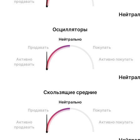
продавать
Нейтрал
Осцилляторы
Нейтрально
Продавать
Покупать
Активно
Активно покупать
продавать
Нейтрал
Скользящие средние
Нейтрально
Продавать
Покупать
Активно
Активно покупать
продавать