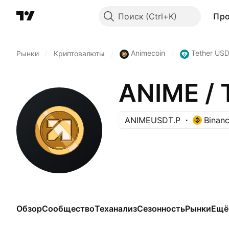
Поиск
Пр
Animecoin
Tether USD
Рынки
/
Криптовалюты
/
/
ANIME /
ANIMEUSDT.P
Binan
Обзор
Сообщество
Теханализ
Сезонность
Рынки
Ещё