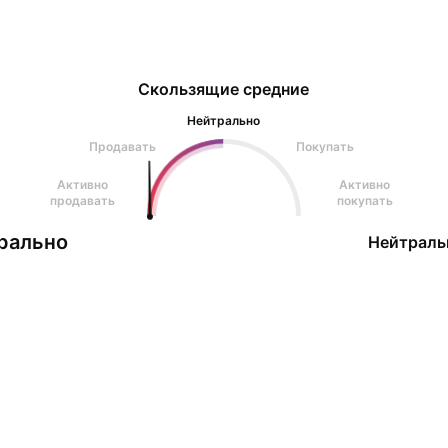
Скользящие средние
Нейтрально
Продавать
Покупать
Активно
Активно
продавать
покупать
рально
Нейтраль