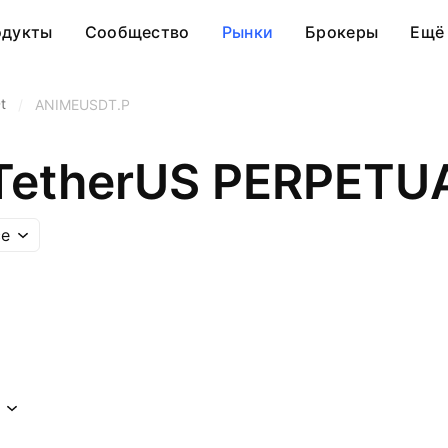
одукты
Сообщество
Рынки
Брокеры
Ещё
t
/
ANIMEUSDT.P
 TetherUS PERPET
ce