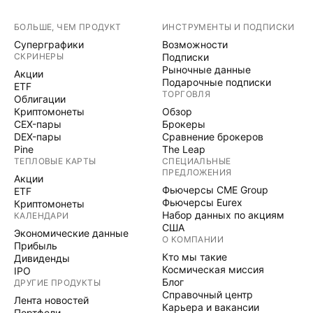
БОЛЬШЕ, ЧЕМ ПРОДУКТ
ИНСТРУМЕНТЫ И ПОДПИСКИ
Суперграфики
Возможности
СКРИНЕРЫ
Подписки
Рыночные данные
Акции
Подарочные подписки
ETF
ТОРГОВЛЯ
Облигации
Криптомонеты
Обзор
CEX-пары
Брокеры
DEX-пары
Сравнение брокеров
Pine
The Leap
ТЕПЛОВЫЕ КАРТЫ
СПЕЦИАЛЬНЫЕ
ПРЕДЛОЖЕНИЯ
Акции
Фьючерсы CME Group
ETF
Фьючерсы Eurex
Криптомонеты
Набор данных по акциям
КАЛЕНДАРИ
США
Экономические данные
О КОМПАНИИ
Прибыль
Кто мы такие
Дивиденды
Космическая миссия
IPO
Блог
ДРУГИЕ ПРОДУКТЫ
Справочный центр
Лента новостей
Карьера и вакансии
Портфели