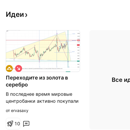
Идеи
К
о
Переходите из золота в
р
Все и
о
серебро
т
к
В последнее время мировые
а
центробанки активно покупали
я
золото. Это связано с
от ervasaxy
нестабильной политической
обстановкой, военными
1
0
конфликтами и введением