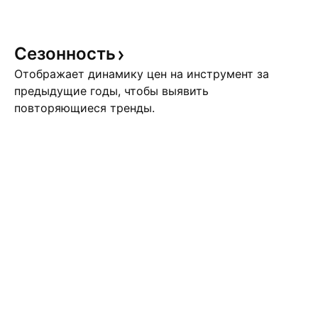
цифровых валют центробанков.
Цена на золото достигла
своего максимума. Пришло
Сезонность
время перекладки из золото в
Отображает динамику цен на инструмент за
серебро. Само золото мало где
предыдущие годы, чтобы выявить
применяется в
повторяющиеся тренды.