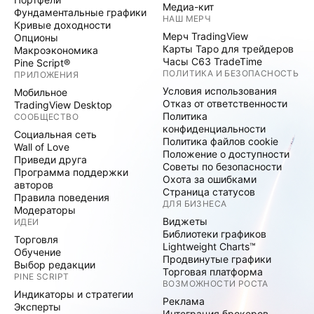
Медиа-кит
Фундаментальные графики
НАШ МЕРЧ
Кривые доходности
Мерч TradingView
Опционы
Карты Таро для трейдеров
Макроэкономика
Часы C63 TradeTime
Pine Script®
ПОЛИТИКА И БЕЗОПАСНОСТЬ
ПРИЛОЖЕНИЯ
Условия использования
Мобильное
Отказ от ответственности
TradingView Desktop
Политика
СООБЩЕСТВО
конфиденциальности
Социальная сеть
Политика файлов cookie
Wall of Love
Положение о доступности
Приведи друга
Советы по безопасности
Программа поддержки
Охота за ошибками
авторов
Страница статусов
Правила поведения
ДЛЯ БИЗНЕСА
Модераторы
Виджеты
ИДЕИ
Библиотеки графиков
Торговля
Lightweight Charts™
Обучение
Продвинутые графики
Выбор редакции
Торговая платформа
PINE SCRIPT
ВОЗМОЖНОСТИ РОСТА
Индикаторы и стратегии
Реклама
Эксперты
Интеграция брокеров