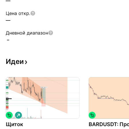
—
Цена откр.
—
Дневной диапазон
–
Идеи
Д
л
Щиток
и
BARDUSDT: Пр
н