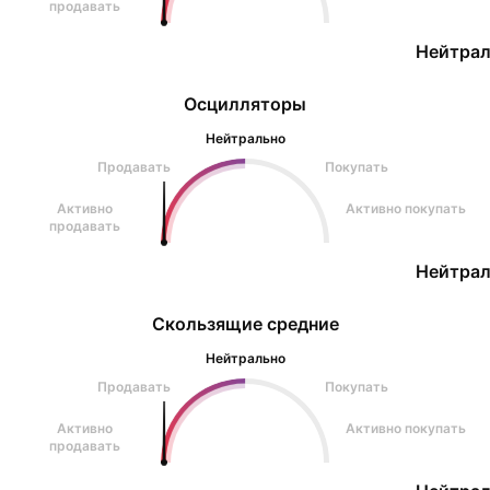
продавать
Нейтрал
Осцилляторы
Нейтрально
Продавать
Покупать
Активно
Активно покупать
продавать
Нейтрал
Скользящие средние
Нейтрально
Продавать
Покупать
Активно
Активно покупать
продавать