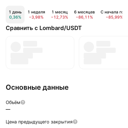
1 день
1 неделя
1 месяц
6 месяцев
С начала год
0,36%
−3,98%
−12,73%
−86,11%
−85,99%
Сравнить с Lombard/USDT
Основные данные
Объём
—
Цена предыдущего закрытия