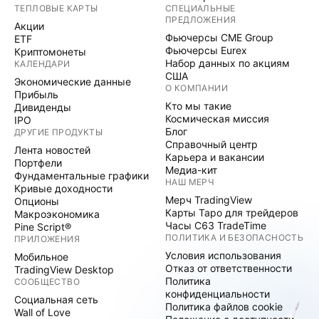
ТЕПЛОВЫЕ КАРТЫ
СПЕЦИАЛЬНЫЕ
ПРЕДЛОЖЕНИЯ
Акции
Фьючерсы CME Group
ETF
Фьючерсы Eurex
Криптомонеты
Набор данных по акциям
КАЛЕНДАРИ
США
Экономические данные
О КОМПАНИИ
Прибыль
Кто мы такие
Дивиденды
Космическая миссия
IPO
Блог
ДРУГИЕ ПРОДУКТЫ
Справочный центр
Лента новостей
Карьера и вакансии
Портфели
Медиа-кит
Фундаментальные графики
НАШ МЕРЧ
Кривые доходности
Мерч TradingView
Опционы
Карты Таро для трейдеров
Макроэкономика
Часы C63 TradeTime
Pine Script®
ПОЛИТИКА И БЕЗОПАСНОСТЬ
ПРИЛОЖЕНИЯ
Условия использования
Мобильное
Отказ от ответственности
TradingView Desktop
Политика
СООБЩЕСТВО
конфиденциальности
Социальная сеть
Политика файлов cookie
Wall of Love