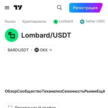
Регистрация
Lombard
Tether USDt
Рынки
/
Криптовалюты
/
/
Lombard/USDT
BARDUSDT
OKX
Обзор
Сообщество
Теханализ
Сезонность
Рынки
Ещё
Продвинутый график