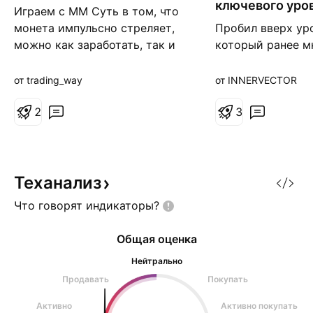
ключевого
Играем с ММ Суть в том, что
н
а
монета импульсно стреляет,
Пробил вверх ур
я
можно как заработать, так и
который ранее м
потерять)
выступал как со
предыдущих ана
от trading_way
от INNERVECTOR
ситуациях, когда
2
локально пробив
3
горизонтальные 
(особенно после
нисходящего тре
следовала импуль
Теханализ
Сейчас структур
Что говорят
индикаторы?
повторяется: про
закреп
Общая оценка
Нейтрально
Продавать
Покупать
Активно
Активно покупать