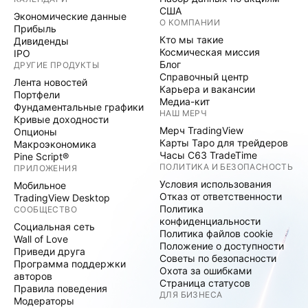
США
Экономические данные
О КОМПАНИИ
Прибыль
Кто мы такие
Дивиденды
Космическая миссия
IPO
Блог
ДРУГИЕ ПРОДУКТЫ
Справочный центр
Лента новостей
Карьера и вакансии
Портфели
Медиа-кит
Фундаментальные графики
НАШ МЕРЧ
Кривые доходности
Мерч TradingView
Опционы
Карты Таро для трейдеров
Макроэкономика
Часы C63 TradeTime
Pine Script®
ПОЛИТИКА И БЕЗОПАСНОСТЬ
ПРИЛОЖЕНИЯ
Условия использования
Мобильное
Отказ от ответственности
TradingView Desktop
Политика
СООБЩЕСТВО
конфиденциальности
Социальная сеть
Политика файлов cookie
Wall of Love
Положение о доступности
Приведи друга
Советы по безопасности
Программа поддержки
Охота за ошибками
авторов
Страница статусов
Правила поведения
ДЛЯ БИЗНЕСА
Модераторы