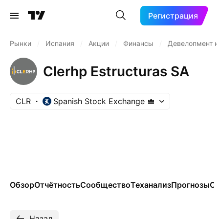
Регистрация
Рынки
/
Испания
/
Акции
/
Финансы
/
Девелопмент 
Clerhp Estructuras SA
CLR
Spanish Stock Exchange
Обзор
Отчётность
Сообщество
Теханализ
Прогнозы
Се
Назад