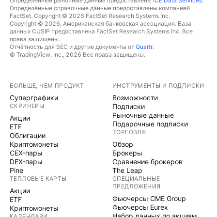
Определённые рыночные данные предоставлены
ICE Data Services
.
Определённые справочные данные предоставлены компанией
FactSet. Copyright © 2026 FactSet Research Systems Inc.
Copyright © 2026, Американская банковская ассоциация. База
данных CUSIP предоставлена FactSet Research Systems Inc. Все
права защищены.
Отчётность для SEC и другие документы от
Quartr
.
© TradingView, Inc., 2026 Все права защищены.
БОЛЬШЕ, ЧЕМ ПРОДУКТ
ИНСТРУМЕНТЫ И ПОДПИСКИ
Суперграфики
Возможности
СКРИНЕРЫ
Подписки
Рыночные данные
Акции
Подарочные подписки
ETF
ТОРГОВЛЯ
Облигации
Криптомонеты
Обзор
CEX-пары
Брокеры
DEX-пары
Сравнение брокеров
Pine
The Leap
ТЕПЛОВЫЕ КАРТЫ
СПЕЦИАЛЬНЫЕ
ПРЕДЛОЖЕНИЯ
Акции
Фьючерсы CME Group
ETF
Фьючерсы Eurex
Криптомонеты
Набор данных по акциям
КАЛЕНДАРИ